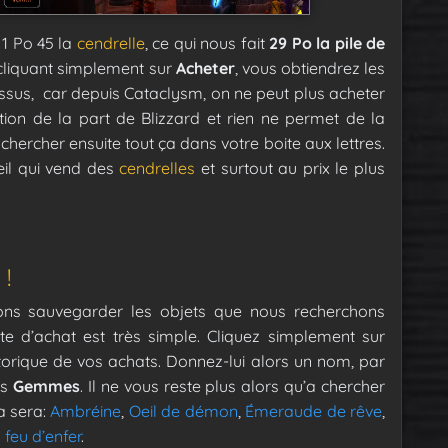
 1 Po 45 la
cendrelle
, ce qui nous fait
29 Po la pile de
 cliquant simplement sur
Acheter
, vous obtiendrez les
dessus, car depuis Cataclysm, on ne peut plus acheter
ction de la part de Blizzard et rien ne permet de la
 chercher ensuite tout ça dans votre boite aux lettres.
il qui vend des
cendrelles
et surtout au prix le plus
 !
ons sauvegarder les objets que nous recherchons
te d’achat est très simple. Cliquez simplement sur
torique de vos achats. Donnez-lui alors un nom, par
ns
Gemmes
. Il ne vous reste plus alors qu’a chercher
a sera:
Ambréine
,
Oeil de démon
,
Émeraude de rêve
,
 feu d’enfer
.