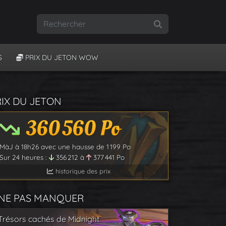
Rechercher
S
PRIX DU JETON WOW
RIX DU JETON
360 560
Po
MàJ à
18h26
avec une hausse de
1 199
Po
Sur 24 heures :
356 212
à
377 441
Po
historique des prix
 NE PAS MANQUER
Trésors cachés de Midnight