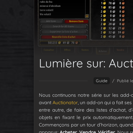
Lumière sur: Auc
Guide
/
Publié l
Nous continuons notre série sur les add-o
avant
Auctionator
, un add-on qui a fait ses
entre autre, de faire des listes d’achat,
objets en fixant le prix automatiquement.
Commençons par un tour d’horizon, quand o
apparus:
Acheter
,
Vendre
,
Vérifier
. Nous r