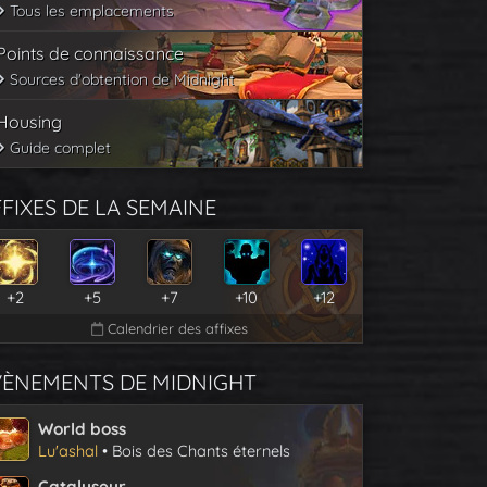
Tous les emplacements
Points de connaissance
Sources d'obtention de Midnight
Housing
Guide complet
FIXES DE LA SEMAINE
+2
+5
+7
+10
+12
Calendrier des affixes
VÈNEMENTS DE MIDNIGHT
World boss
Lu'ashal
• Bois des Chants éternels
Catalyseur