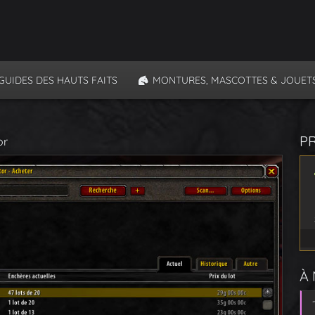
GUIDES DES HAUTS FAITS
MONTURES, MASCOTTES & JOUET
P
or
À