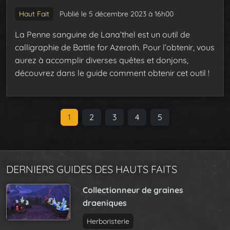
Haut Fait
Publié le 5 décembre 2023 à 16h00
La Penne sanguine de Lana’thel est un outil de
calligraphie de Battle for Azeroth. Pour l’obtenir, vous
aurez à accomplir diverses quêtes et donjons,
découvrez dans le guide comment obtenir cet outil !
P
C
1
P
2
P
3
P
4
P
5
a
u
a
a
a
a
g
r
g
g
g
g
e
r
e
e
e
e
n
DERNIERS GUIDES DES HAUTS FAITS
e
a
n
Collectionneur de graines
v
t
draeniques
i
P
g
a
Herboristerie