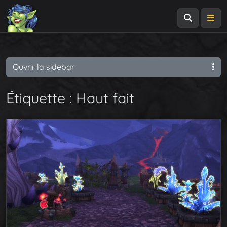
Recherch
Me
Ouvrir la sidebar
Étiquette :
Haut fait