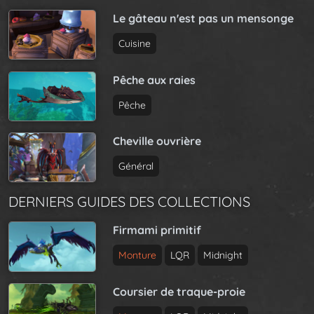
a
g
t
Le gâteau n'est pas un mensonge
e
i
Cuisine
o
n
Pêche aux raies
Pêche
Cheville ouvrière
Général
DERNIERS GUIDES DES COLLECTIONS
Firmami primitif
Monture
LQR
Midnight
Coursier de traque-proie