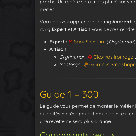
proche. Un repère sera alors placé sur vot
métier.
Vous pouvez apprendre le rang
Apprenti
e
rang
Expert
et
Artisan
vous devrez rendre v
Expert :
Saru Steelfury
(
Orgrimmar
Artisan
:
Orgrimmar
:
Okothos Ironrager
Ironforge
:
Grumnus Steelshape
Guide 1 – 300
Le guide vous permet de monter le métier 
quantités à créer pour chaque objet est 
une recette ne sera plus orange.
Composants requis