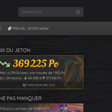
Rechercher
S
PRIX DU JETON WOW
RIX DU JETON
369 225
Po
MàJ à
07h26
avec une hausse de
1 310
Po
Sur 24 heures :
361 308
à
375 516
Po
historique des prix
 NE PAS MANQUER
Trésors cachés de Midnight