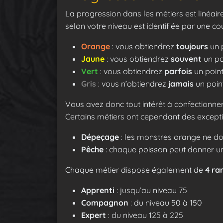
La progression dans les métiers est linéai
selon votre niveau est identifiée par une cou
Orange
: vous obtiendrez
toujours
un 
Jaune
: vous obtiendrez
souvent
un po
Vert
: vous obtiendrez
parfois
un poin
Gris
: vous n’obtiendrez
jamais
un poin
Vous avez donc tout intérêt à confectionner
Certains métiers ont cependant des excepti
Dépeçage
: les monstres orange ne d
Pêche
: chaque poisson peut donner u
Chaque métier dispose également de
4 ra
Apprenti
: jusqu’au niveau 75
Compagnon
: du niveau 50 à 150
Expert
: du niveau 125 à 225