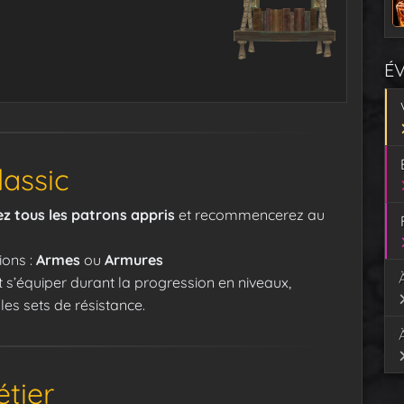
É
assic
ez tous les patrons appris
et recommencerez au
ions :
Armes
ou
Armures
t s’équiper durant la progression en niveaux,
les sets de résistance.
tier