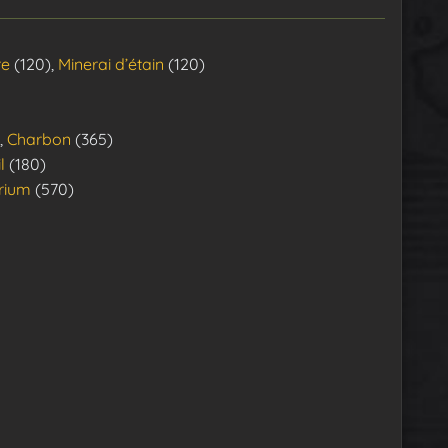
re
(120),
Minerai d’étain
(120)
,
Charbon
(365)
l
(180)
orium
(570)