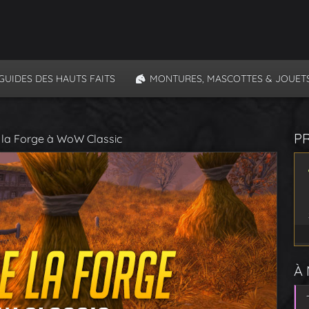
GUIDES DES HAUTS FAITS
MONTURES, MASCOTTES & JOUET
P
 la Forge à WoW Classic
À