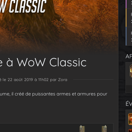
AF
e à WoW Classic
é le 22 août 2019 à 11h02
par Zora
lume, il créé de puissantes armes et armures pour
É