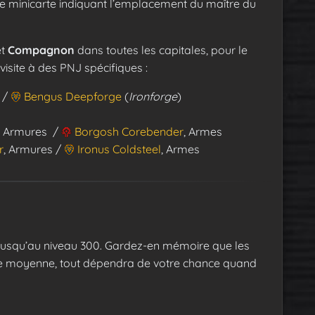
re minicarte indiquant l’emplacement du maître du
t
Compagnon
dans toutes les capitales, pour le
isite à des PNJ spécifiques :
) /
Bengus Deepforge
(
Ironforge
)
, Armures /
Borgosh Corebender
, Armes
r
, Armures /
Ironus Coldsteel
, Armes
jusqu’au niveau 300. Gardez-en mémoire que les
une moyenne, tout dépendra de votre chance quand