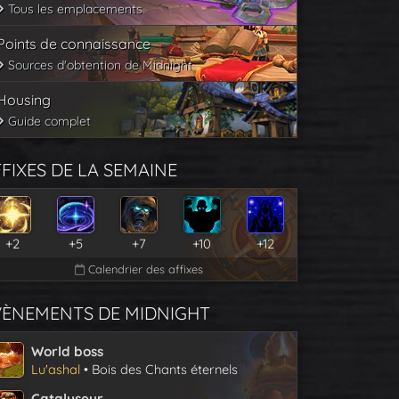
Tous les emplacements
Points de connaissance
Sources d'obtention de Midnight
Housing
Guide complet
FIXES DE LA SEMAINE
+2
+5
+7
+10
+12
Calendrier des affixes
VÈNEMENTS DE MIDNIGHT
World boss
Lu'ashal
• Bois des Chants éternels
Catalyseur