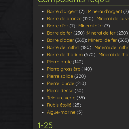
Barre d’argent
(7) :
Minerai d’argent
(7)
Barre de bronze
(120) :
Minerai de cuiv
Barre d’or
(7) :
Minerai d’or
(7)
Barre de fer
(230) :
Minerai de fer
(230)
Barre d’acier
(365):
Minerai de fer
(365)
Barre de mithril
(180) :
Minerai de mithri
Barre de thorium
(570) :
Minerai de th
Pierre brute
(140)
Pierre grossière
(140)
Pierre solide
(220)
Pierre lourde
(210)
Pierre dense
(30)
Teinture verte
(35)
Rubis étoilé
(25)
Aigue-marine
(5)
1-25