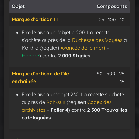
Objet
Composants
Marque d’artisan III
Soie enténébr
Suaire
Fil d
25
100
10
Fixe le niveau d ‘objet à 200. La recette
s’achète auprès de la
Duchesse des Voyées
à
Korthia (requiert
Avancée de la mort
–
Honoré
) contre
2 000 Stygies
.
Soie enténébré
Suaire
Fil d
Marque d’artisan de l’île
80
500
25
enchaînée
Eclat
15
Fixe le niveau d’objet 230. La recette s’achète
auprès de
Roh-suir
(requiert
Codex des
archivistes
–
Palier 4
) contre
2 500 Trouvailles
cataloguées
.