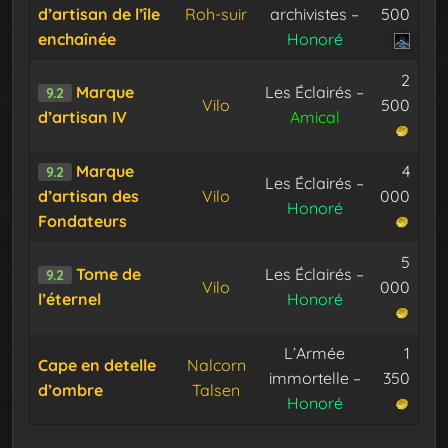
d’artisan de l’île
Roh-suir
archivistes –
500
enchaînée
Honoré
2
Marque
Les Éclairés –
9.2
Vilo
500
d’artisan IV
Amical
Marque
4
9.2
Les Éclairés –
d’artisan des
Vilo
000
Honoré
Fondateurs
5
Tome de
Les Éclairés –
9.2
Vilo
000
l’éternel
Honoré
L’Armée
1
Cape en detelle
Nalcorn
immortelle –
350
d’ombre
Talsen
Honoré