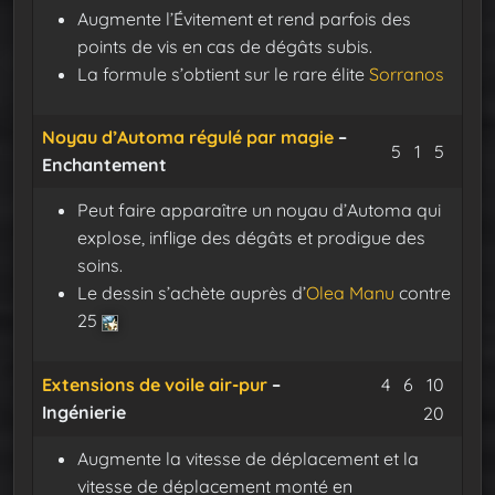
Augmente l’Évitement et rend parfois des
points de vis en cas de dégâts subis.
La formule s’obtient sur le rare élite
Sorranos
Noyau d’Automa régulé par magie
–
Cristal éter
Minerai
Eclat
5
1
5
Enchantement
Peut faire apparaître un noyau d’Automa qui
explose, inflige des dégâts et prodigue des
soins.
Le dessin s’achète auprès d’
Olea Manu
contre
25
Minerai de 
Protofibr
Poign
Extensions de voile air-pur
–
4
6
10
Ingénierie
Décap
20
Augmente la vitesse de déplacement et la
vitesse de déplacement monté en