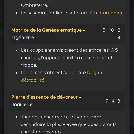
Ombreterre.
Le schéma s’obtient sur le rare élite
Garudéon
Minerai de 
Poignée 
Resso
Matrice de la Genèse erratique
–
5
10
2
Ingénierie
Mécan
4
Les coups ennemis créent des étincelles. A 5
charges, l’appareil subit un court-circuit et
frappe.
Le patron s’obtient sur le rare
Noyau
déstabilisé
Pierre d’essence de dévoreur
–
Minerai de
Fil mall
Oeil-
7
4
8
Joaillerie
Tuer des ennemis accroit votre carac.
secondaire la plus élevée quelques instants,
cumulable 5x max.