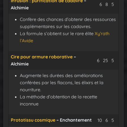
Infusion : purification de cadavre
–
Fondalée
Bellado
Extrai
6
8
5
Alchimie
Confère des chances d’obtenir des ressources
supplémentaires sur les cadavres.
La formule s’obtient sur le rare élite
Xy’rath
l’Avide
Cire pour armure roborative
–
Fondalée
Fatalée
Extrai
6
25
5
Alchimie
Augmente les durées des améliorations
conférées par les flacons, les élixirs et la
nourriture.
La méthode d’obtention de la recette
inconnue
Prototissu cosmique
– Enchantement
Eclat sacré
Protofib
Eclat
10
6
5