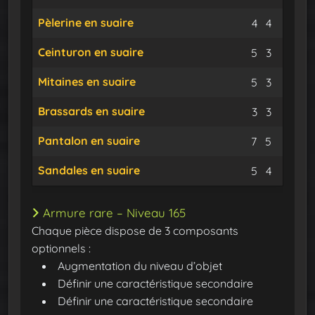
Pèlerine en suaire
Suaire
Fil de 
4
4
Ceinturon en suaire
Suaire
Fil de 
5
3
Mitaines en suaire
Suaire
Fil de 
5
3
Brassards en suaire
Suaire
Fil de 
3
3
Pantalon en suaire
Suaire
Fil de 
7
5
Sandales en suaire
Suaire
Fil de 
5
4
Armure rare – Niveau 165
Chaque pièce dispose de 3 composants
optionnels :
Augmentation du niveau d’objet
Définir une caractéristique secondaire
Définir une caractéristique secondaire