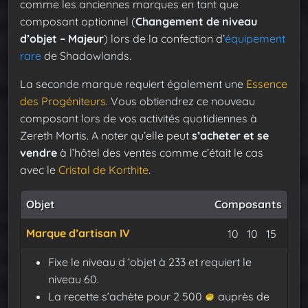
comme les anciennes marques en tant que
composant optionnel (
Changement de niveau
d’objet – Majeur
) lors de la confection d’
équipement
rare
de Shadowlands.
La seconde marque requiert également une
Essence
des Progéniteurs
. Vous obtiendrez ce nouveau
composant lors de vos activités quotidiennes à
Zereth Mortis. A noter qu’elle peut
s’acheter et se
vendre
à l’hôtel des ventes comme c’était le cas
avec le
Cristal de Korthite
.
Objet
Composants
Marque d’artisan IV
Protofibres d
Soie ent
Fil d
10
10
15
Fixe le niveau d ‘objet à 233 et requiert le
niveau 60.
La recette s’achète pour 2 500
auprès de