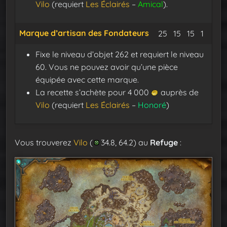
Vilo
(requiert
Les Éclairés
–
Amical
).
Marque d’artisan des Fondateurs
Protofibres de 
Suaire
Fil de 
Essen
25
15
15
1
Fixe le niveau d’objet 262 et requiert le niveau
60. Vous ne pouvez avoir qu’une pièce
équipée avec cette marque.
La recette s’achète pour 4 000
auprès de
Vilo
(requiert
Les Éclairés
–
Honoré
)
Vous trouverez
Vilo
(
34.8, 64.2) au
Refuge
: