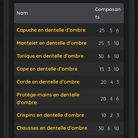
Composan
Nom
ts
Capuche en dentelle d’ombre
Suaire
Soie enté
Fil de 
25
5
6
Mantelet en dentelle d’ombre
Suaire
Soie entén
Fil de 
25
5
10
Tunique en dentelle d’ombre
Suaire
Soie entén
Fil de 
30
6
10
Cape en dentelle d’ombre
Suaire
Soie entén
Fil de 
15
3
10
Corde en dentelle d’ombre
Suaire
Soie enté
Fil de 
20
4
3
Protège-mains en dentelle
Suaire
Soie enté
Fil de 
20
4
6
d’ombre
Crispins en dentelle d’ombre
Suaire
Soie enté
Fil de 
10
2
3
Chausses en dentelle d’ombre
Suaire
Soie entén
Fil de 
30
6
10