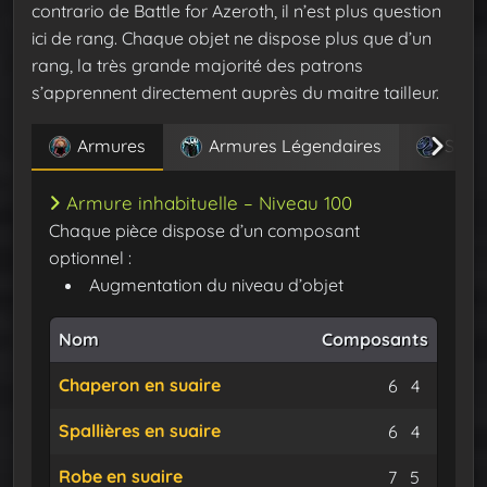
contrario de Battle for Azeroth, il n’est plus question
ici de rang. Chaque objet ne dispose plus que d’un
rang, la très grande majorité des patrons
s’apprennent directement auprès du maitre tailleur.
Armures
Armures Légendaires
Sacs
Armure inhabituelle – Niveau 100
Chaque pièce dispose d’un composant
optionnel :
Augmentation du niveau d’objet
Nom
Composants
Chaperon en suaire
Suaire
Fil de 
6
4
Spallières en suaire
Suaire
Fil de 
6
4
Robe en suaire
Suaire
Fil de 
7
5