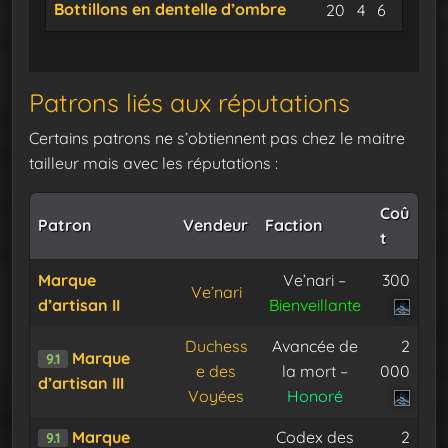
Bottillons en dentelle d’ombre
Suaire
Soie enté
Fil de 
20
4
6
Patrons liés aux réputations
Certains patrons ne s’obtiennent pas chez le maitre
tailleur mais avec les réputations :
Coû
Patron
Vendeur
Faction
t
Marque
Ve’nari –
300
Ve’nari
d’artisan II
Bienveillante
Duchess
Avancée de
2
Marque
9.1
e des
la mort –
000
d’artisan III
Voyées
Honoré
Marque
Codex des
2
9.1