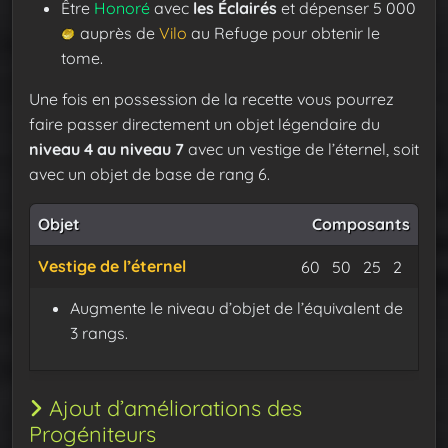
Être
Honoré
avec
les Éclairés
et dépenser 5 000
auprès de
Vilo
au Refuge pour obtenir le
tome.
Une fois en possession de la recette vous pourrez
faire passer directement un objet légendaire du
niveau 4 au niveau 7
avec un vestige de l’éternel, soit
avec un objet de base de rang 6.
Objet
Composants
Vestige de l’éternel
Protofibres de s
Soie enténé
Fil de 
Essen
60
50
25
2
Augmente le niveau d’objet de l’équivalent de
3 rangs.
Ajout d’améliorations des
Progéniteurs