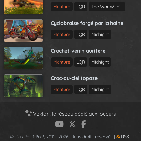
Monture
LQR
The War Within
Cyclobraise forgé par la haine
Monture
LQR
Midnight
Crochet-venin aurifère
Monture
LQR
Midnight
Croc-du-ciel topaze
Monture
LQR
Midnight
Veklar : le réseau dédié aux joueurs
© T'as Pas 1 Po ?, 2011 - 2026 | Tous droits réservés |
RSS
|