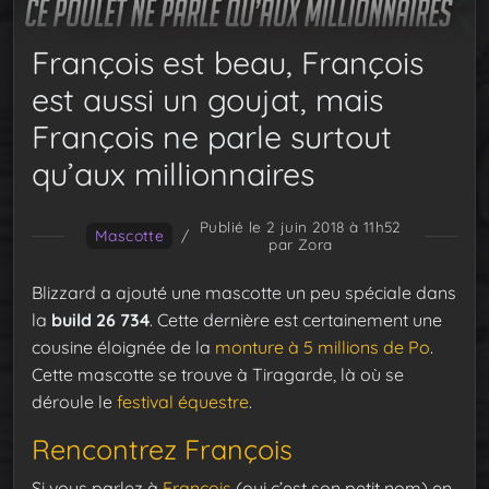
François est beau, François
est aussi un goujat, mais
François ne parle surtout
qu’aux millionnaires
Publié le 2 juin 2018 à 11h52
Mascotte
/
par Zora
Blizzard a ajouté une mascotte un peu spéciale dans
la
build 26 734
. Cette dernière est certainement une
cousine éloignée de la
monture à 5 millions de Po
.
Cette mascotte se trouve à Tiragarde, là où se
déroule le
festival équestre
.
Rencontrez François
Si vous parlez à
François
(oui c’est son petit nom) en