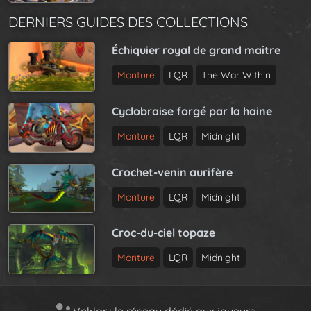
DERNIERS GUIDES DES COLLECTIONS
Échiquier royal de grand maître
Monture
LQR
The War Within
Cyclobraise forgé par la haine
Monture
LQR
Midnight
Crochet-venin aurifère
Monture
LQR
Midnight
Croc-du-ciel topaze
Monture
LQR
Midnight
Veklar : le réseau dédié aux joueurs