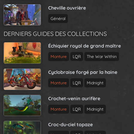
Cheville ouvrière
Général
DERNIERS GUIDES DES COLLECTIONS
Échiquier royal de grand maître
Monture
LQR
The War Within
Cyclobraise forgé par la haine
Monture
LQR
Midnight
Crochet-venin aurifère
Monture
LQR
Midnight
Croc-du-ciel topaze