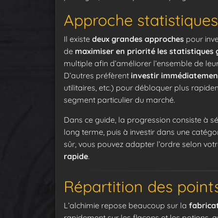
Approche statistiques
Il existe
deux grandes approches
pour inve
de
maximiser en priorité les statistiques 
multiple afin d’améliorer l’ensemble de leur
D’autres préfèrent
investir immédiatement
utilitaires, etc.) pour débloquer plus rapid
segment particulier du marché.
Dans ce guide, la progression consiste à sécu
long terme, puis à investir dans une catégor
sûr, vous pouvez adapter l’ordre selon votre
rapide
.
Répartition des poin
L’alchimie repose beaucoup sur la
fabrica
rapidement sur les flacons et les potions,