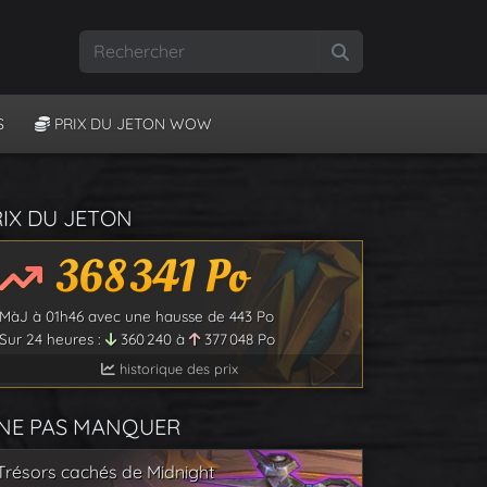
Rechercher
S
PRIX DU JETON WOW
RIX DU JETON
368 341
Po
MàJ à
01h46
avec une hausse de
443
Po
Sur 24 heures :
360 240
à
377 048
Po
historique des prix
 NE PAS MANQUER
Trésors cachés de Midnight