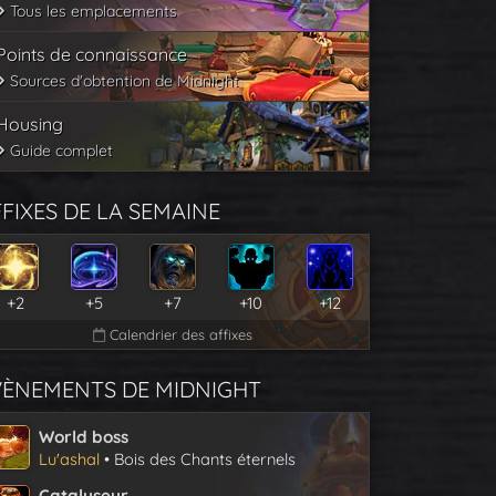
Tous les emplacements
Points de connaissance
Sources d'obtention de Midnight
Housing
Guide complet
FIXES DE LA SEMAINE
+2
+5
+7
+10
+12
Calendrier des affixes
VÈNEMENTS DE MIDNIGHT
World boss
Lu'ashal
• Bois des Chants éternels
Catalyseur