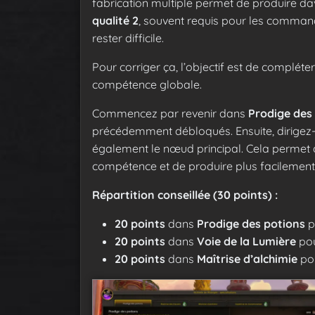
fabrication multiple permet de produire da
qualité 2
, souvent requis pour les commandes
rester difficile.
Pour corriger ça, l’objectif est de complé
compétence globale.
Commencez par revenir dans
Prodige des
précédemment débloqués. Ensuite, dirigez
également le nœud principal. Cela permet 
compétence et de produire plus facilement 
Répartition conseillée (30 points) :
20 points
dans
Prodige des potions
p
20 points
dans
Voie de la Lumière
po
20 points
dans
Maîtrise d’alchimie
po