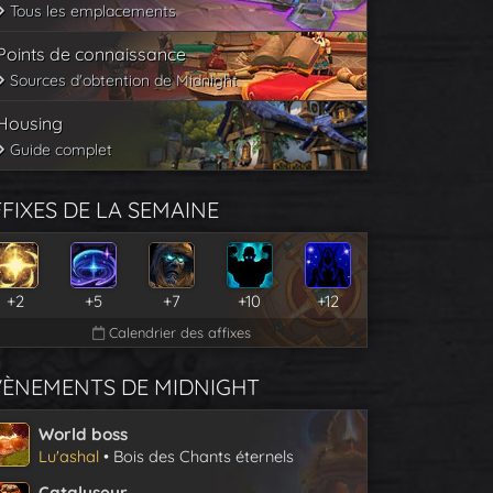
Tous les emplacements
Points de connaissance
Sources d'obtention de Midnight
Housing
Guide complet
FIXES DE LA SEMAINE
+2
+5
+7
+10
+12
Calendrier des affixes
VÈNEMENTS DE MIDNIGHT
World boss
Lu'ashal
• Bois des Chants éternels
Catalyseur