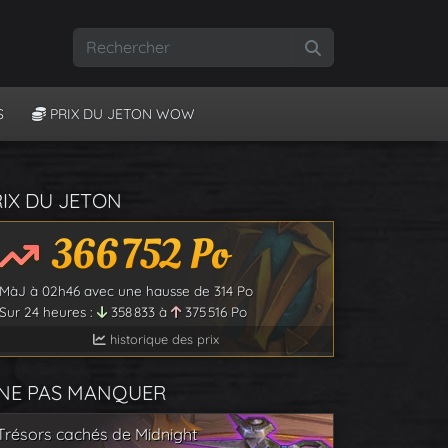
Rechercher
S
PRIX DU JETON WOW
RIX DU JETON
366 752
Po
MàJ à
02h46
avec une hausse de
314
Po
Sur 24 heures :
358 833
à
375 516
Po
historique des prix
 NE PAS MANQUER
Trésors cachés de Midnight