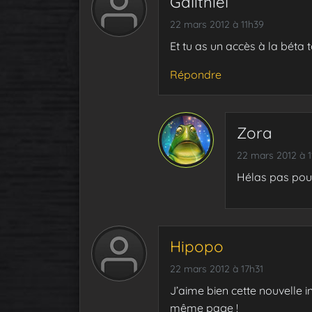
Galithiel
22 mars 2012 à 11h39
Et tu as un accès à la béta t
Répondre
Zora
22 mars 2012 à 
Hélas pas pou
Hipopo
22 mars 2012 à 17h31
J’aime bien cette nouvelle in
même page !