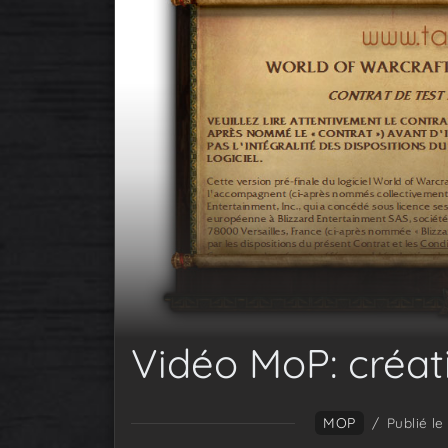
Vidéo MoP: créat
MOP
/
Publié l