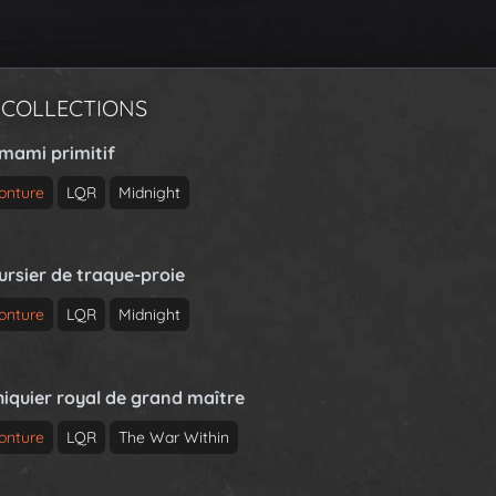
 COLLECTIONS
rmami primitif
onture
LQR
Midnight
ursier de traque-proie
onture
LQR
Midnight
hiquier royal de grand maître
onture
LQR
The War Within