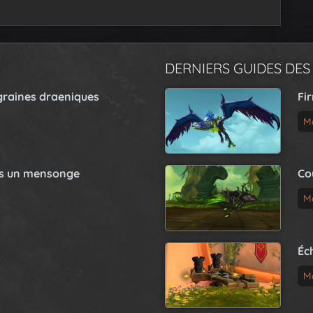
DERNIERS GUIDES DES
graines draeniques
Fi
M
as un mensonge
Co
M
Éc
M