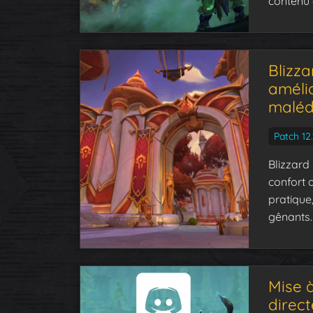
contenu 
Blizz
améli
malédi
Patch 12.
Blizzard
confort 
pratique
gênants.
Mise à
direc