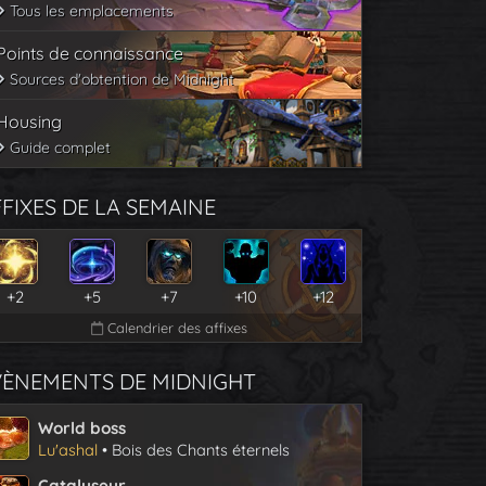
Tous les emplacements
Points de connaissance
Sources d'obtention de Midnight
Housing
Guide complet
FIXES DE LA SEMAINE
+2
+5
+7
+10
+12
Calendrier des affixes
VÈNEMENTS DE MIDNIGHT
World boss
Lu'ashal
• Bois des Chants éternels
Catalyseur