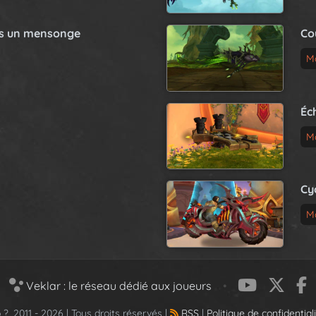
as un mensonge
Co
M
Éc
M
Cy
M
Veklar : le réseau dédié aux joueurs
•
 ?, 2011 - 2026 | Tous droits réservés |
RSS
|
Politique de confidential