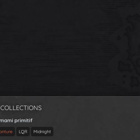
 COLLECTIONS
rmami primitif
onture
LQR
Midnight