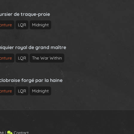
ursier de traque-proie
onture
LQR
Midnight
hiquier royal de grand maître
onture
LQR
The War Within
clobraise forgé par la haine
onture
LQR
Midnight
ité
|
Contact