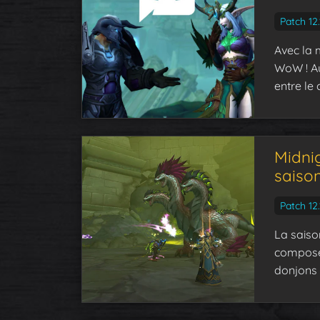
Patch 12.
Avec la m
WoW ! A
entre le 
Midnig
saison
Patch 12.
La saiso
composée
donjons 