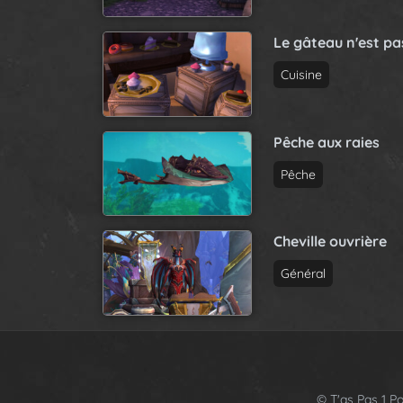
Le gâteau n'est p
Cuisine
Pêche aux raies
Pêche
Cheville ouvrière
Général
© T'as Pas 1 Po