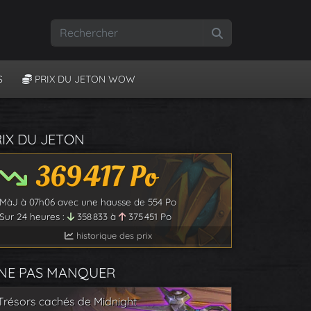
Rechercher
S
PRIX DU JETON WOW
RIX DU JETON
369 417
Po
MàJ à
07h06
avec une hausse de
554
Po
Sur 24 heures :
358 833
à
375 451
Po
historique des prix
 NE PAS MANQUER
Trésors cachés de Midnight