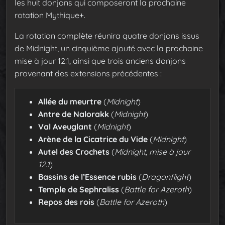
les huit donjons qui composeront la prochaine
rotation Mythique+.
La rotation complète réunira quatre donjons issus
de Midnight, un cinquième ajouté avec la prochaine
mise à jour 12.1, ainsi que trois anciens donjons
provenant des extensions précédentes :
Allée du meurtre
(
Midnight
)
Antre de Nalorakk
(
Midnight
)
Val Aveuglant
(
Midnight
)
Arène de la Cicatrice du Vide
(
Midnight
)
Autel des Crochets
(
Midnight, mise à jour
12.1
)
Bassins de l’Essence rubis
(
Dragonflight
)
Temple de Sephraliss
(
Battle for Azeroth
)
Repos des rois
(
Battle for Azeroth
)