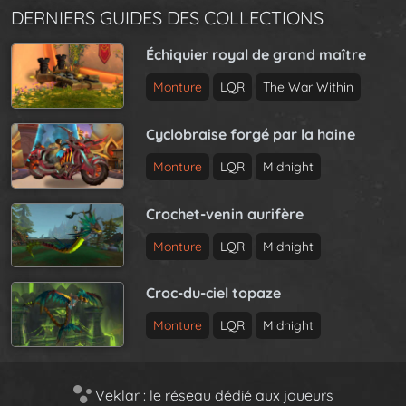
DERNIERS GUIDES DES COLLECTIONS
Échiquier royal de grand maître
Monture
LQR
The War Within
Cyclobraise forgé par la haine
Monture
LQR
Midnight
Crochet-venin aurifère
Monture
LQR
Midnight
Croc-du-ciel topaze
Monture
LQR
Midnight
Veklar : le réseau dédié aux joueurs