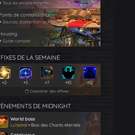
Tous les emplacements
Points de connaissance
Sources d'obtention de Midnight
Housing
Guide complet
FIXES DE LA SEMAINE
+2
+5
+7
+10
+12
Calendrier des affixes
VÈNEMENTS DE MIDNIGHT
World boss
Lu'ashal
• Bois des Chants éternels
Catalyseur