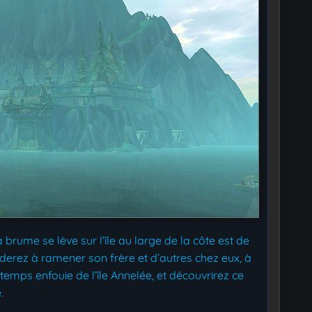
a brume se lève sur l’île au large de la côte est de
aiderez à ramener son frère et d’autres chez eux, à
emps enfouie de l’île Annelée, et découvrirez ce
.