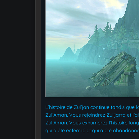
L’histoire de Zul’jan continue tandis que l
Zul’Aman. Vous rejoindrez Zul’jarra et l’
Zul’Aman. Vous exhumerez l’histoire longt
qui a été enfermé et qui a été abandonné