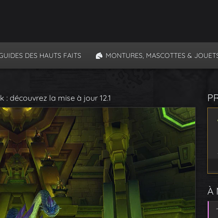
GUIDES DES HAUTS FAITS
MONTURES, MASCOTTES & JOUET
P
k : découvrez la mise à jour 12.1
À