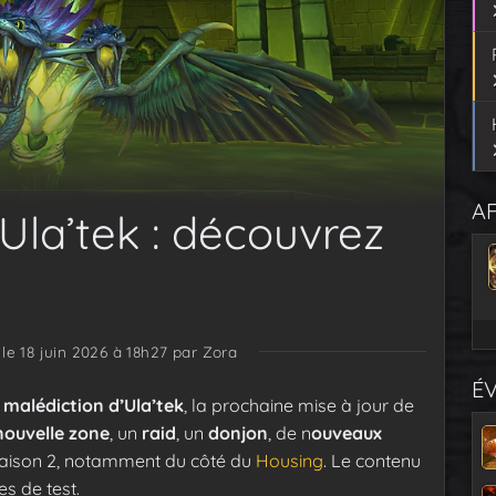
AF
Ula’tek : découvrez
1
 le 18 juin 2026 à 18h27
par Zora
É
 malédiction d’Ula’tek
, la prochaine mise à jour de
nouvelle zone
, un
raid
, un
donjon
, de n
ouveaux
saison 2, notamment du côté du
Housing
. Le contenu
s de test.