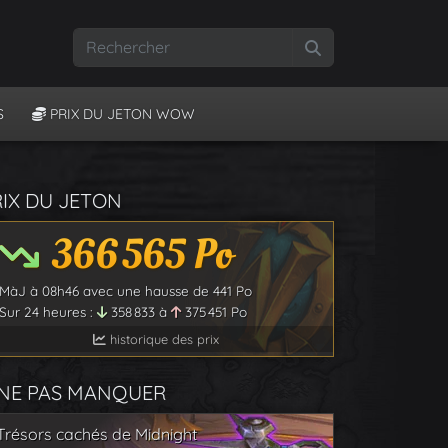
Rechercher
S
PRIX DU JETON WOW
RIX DU JETON
366 565
Po
MàJ à
08h46
avec une hausse de
441
Po
Sur 24 heures :
358 833
à
375 451
Po
historique des prix
 NE PAS MANQUER
Trésors cachés de Midnight