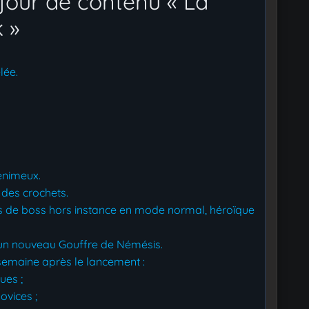
jour de contenu « La
 »
lée.
enimeux.
 des crochets.
 de boss hors instance en mode normal, héroïque
 un nouveau Gouffre de Némésis.
semaine après le lancement :
ues ;
ovices ;