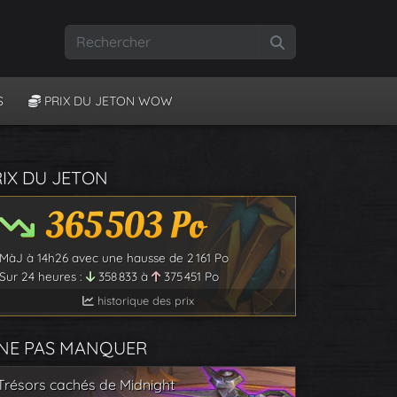
Rechercher
S
PRIX DU JETON WOW
RIX DU JETON
365 503
Po
MàJ à
14h26
avec une hausse de
2 161
Po
Sur 24 heures :
358 833
à
375 451
Po
historique des prix
 NE PAS MANQUER
Trésors cachés de Midnight