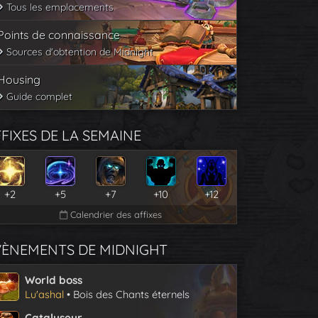
Tous les emplacements
Points de connaissance
Sources d'obtention de Midnight
Housing
Guide complet
FIXES DE LA SEMAINE
+2
+5
+7
+10
+12
Calendrier des affixes
VÈNEMENTS DE MIDNIGHT
World boss
Lu'ashal
• Bois des Chants éternels
Catalyseur