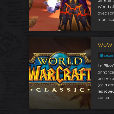
différen
World of 
avec son
modifica
WoW Cl
Blizzcon
La Blizz
annonces
encore e
(cela ar
les joue
content !