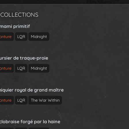
 COLLECTIONS
rmami primitif
onture
LQR
Midnight
ursier de traque-proie
onture
LQR
Midnight
hiquier royal de grand maître
onture
LQR
The War Within
clobraise forgé par la haine