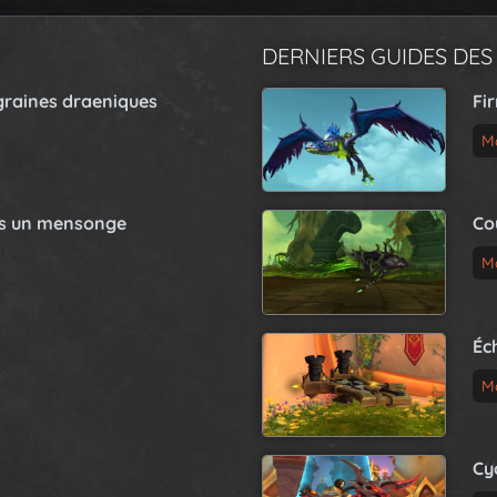
DERNIERS GUIDES DES
graines draeniques
Fi
M
as un mensonge
Co
M
Éc
M
Cy