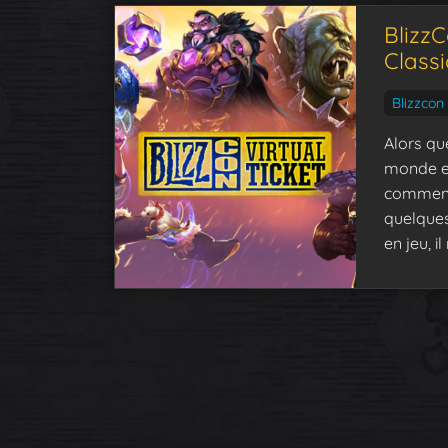
Blizz
Classi
Blizzcon
Alors qu
monde en
commence 
quelques 
en jeu, i