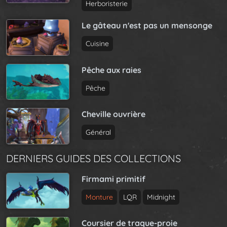
g
a
Herboristerie
a
g
t
Le gâteau n'est pas un mensonge
e
i
Cuisine
o
n
Pêche aux raies
Pêche
Cheville ouvrière
Général
DERNIERS GUIDES DES COLLECTIONS
Firmami primitif
Monture
LQR
Midnight
Coursier de traque-proie