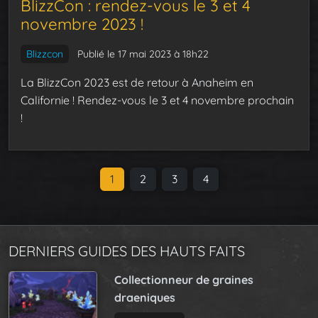
BlizzCon : rendez-vous le 3 et 4
novembre 2023 !
Blizzcon
Publié le 17 mai 2023 à 18h22
La BlizzCon 2023 est de retour à Anaheim en
Californie ! Rendez-vous le 3 et 4 novembre prochain
!
P
C
1
P
2
P
3
P
4
a
u
a
a
a
g
r
g
g
g
e
r
e
e
e
n
DERNIERS GUIDES DES HAUTS FAITS
e
a
n
Collectionneur de graines
v
t
draeniques
i
P