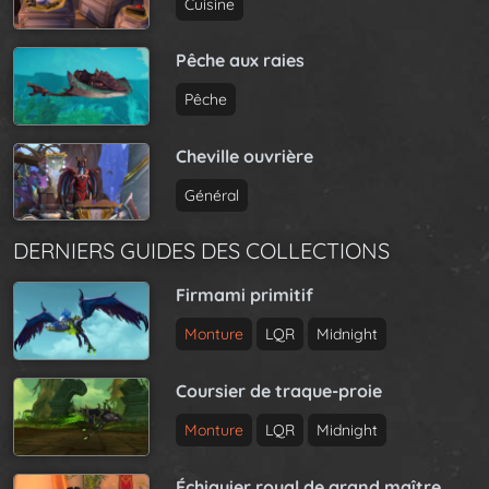
Cuisine
Pêche aux raies
Pêche
Cheville ouvrière
Général
DERNIERS GUIDES DES COLLECTIONS
Firmami primitif
Monture
LQR
Midnight
Coursier de traque-proie
Monture
LQR
Midnight
Échiquier royal de grand maître