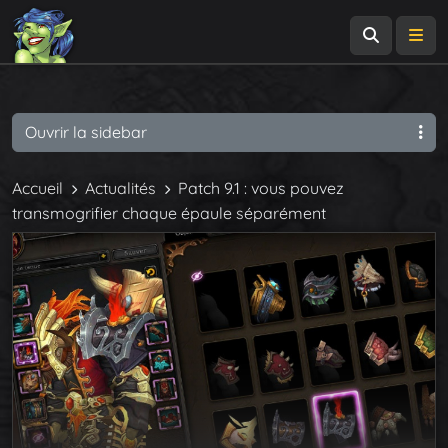
Recherch
Me
Ouvrir la sidebar
Accueil
Actualités
Patch 9.1 : vous pouvez
transmogrifier chaque épaule séparément