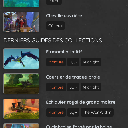
Pêche
Cheville ouvrière
Général
DERNIERS GUIDES DES COLLECTIONS
Firmami primitif
Monture
LQR
Midnight
Coursier de traque-proie
Monture
LQR
Midnight
Échiquier royal de grand maître
Monture
LQR
The War Within
Cyclobraise forgé par la haine