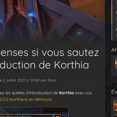
enses si vous sautez
AF
oduction de Korthia
le 2 juillet 2021 à 12h52
par Zora
É
ez les quêtes d’introduction de
Korthia
avec vos
S.O.S Korthiens en détresse
.