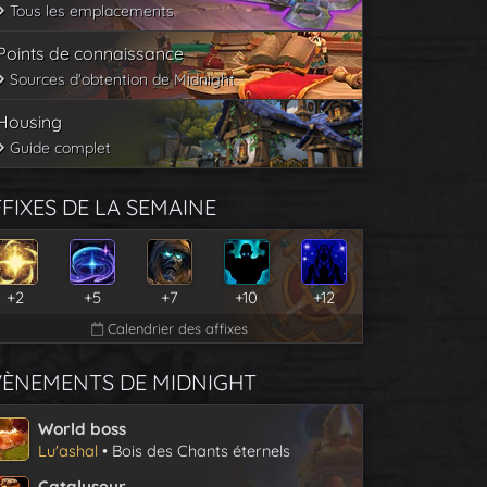
Tous les emplacements
Points de connaissance
Sources d'obtention de Midnight
Housing
Guide complet
FIXES DE LA SEMAINE
+2
+5
+7
+10
+12
Calendrier des affixes
VÈNEMENTS DE MIDNIGHT
World boss
Lu'ashal
• Bois des Chants éternels
Catalyseur