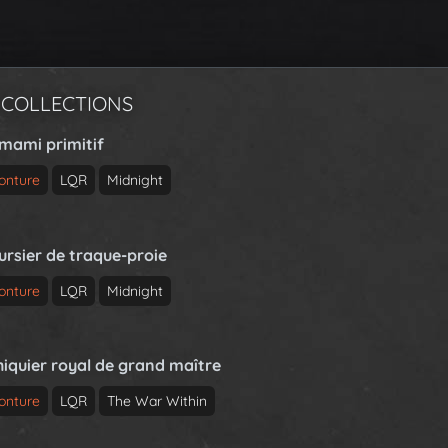
 COLLECTIONS
rmami primitif
onture
LQR
Midnight
ursier de traque-proie
onture
LQR
Midnight
hiquier royal de grand maître
onture
LQR
The War Within