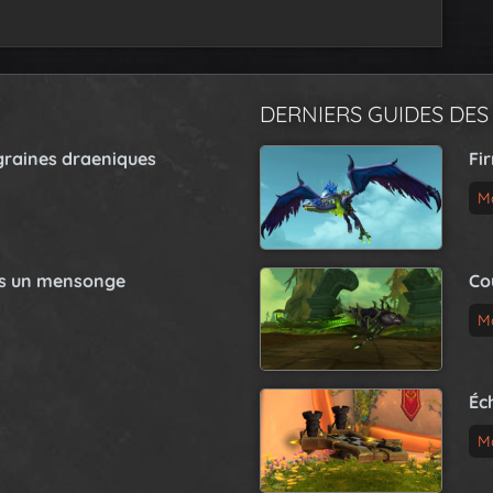
DERNIERS GUIDES DES
graines draeniques
Fi
M
as un mensonge
Co
M
Éc
M