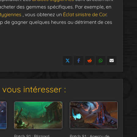
d’acheter des gemmes spécifiques. Par exemple, en
stygiennes
, vous obtenez un
Éclat sinistre de Cor
.
coup de gagner quelques heures au détriment de ces
vous intéresser :
Patch 9.1 : Blizzard
Patch 9.1 : Aperçu de