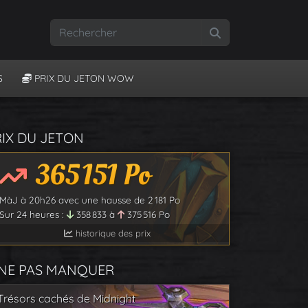
Rechercher
S
PRIX DU JETON WOW
RIX DU JETON
365 151
Po
MàJ à
20h26
avec une hausse de
2 181
Po
Sur 24 heures :
358 833
à
375 516
Po
historique des prix
 NE PAS MANQUER
Trésors cachés de Midnight