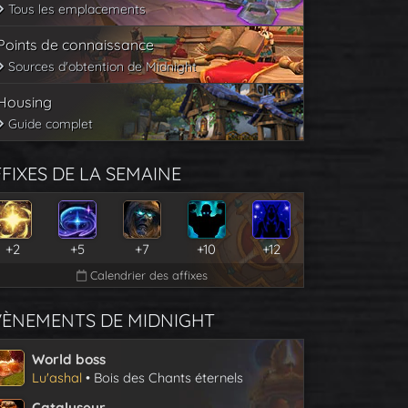
Tous les emplacements
Points de connaissance
Sources d'obtention de Midnight
Housing
Guide complet
FIXES DE LA SEMAINE
+2
+5
+7
+10
+12
Calendrier des affixes
VÈNEMENTS DE MIDNIGHT
World boss
Lu'ashal
• Bois des Chants éternels
Catalyseur