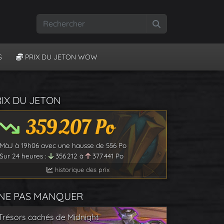
Rechercher
S
PRIX DU JETON WOW
RIX DU JETON
359 207
Po
MàJ à
19h06
avec une hausse de
556
Po
Sur 24 heures :
356 212
à
377 441
Po
historique des prix
 NE PAS MANQUER
Trésors cachés de Midnight