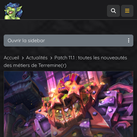
Recherch
Me
Ouvrir la sidebar
Accueil
Actualités
Patch 11.1 : toutes les nouveautés
des métiers de Terremine(r)