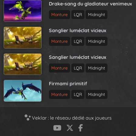
Drake-sang du gladiateur venimeux
Monture
LQR
Midnight
Sanglier luméclat vicieux
Monture
LQR
Midnight
Sanglier luméclat vicieux
Monture
LQR
Midnight
Firmami primitif
Monture
LQR
Midnight
Veklar : le réseau dédié aux joueurs