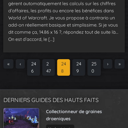
gèrent automatiquement les calculs sur les chiffres
d’affaires, les profits ou encore les bénéfices dans
World of Warcraft. Je vous propose à contrario un
add-on réellement basique et simplissime. Si je vous
dit comme ça, 14.86 x 16 ?, répondez tout de suite là…
On est d’accord, le […]
P
«
‹
P
24
P
2
C
24
P
24
P
25
›
»
a
a
6
a
47
u
8
a
9
a
0
g
g
g
r
g
g
e
e
e
r
e
e
n
e
a
DERNIERS GUIDES DES HAUTS FAITS
n
v
t
Collectionneur de graines
i
P
draeniques
g
a
a