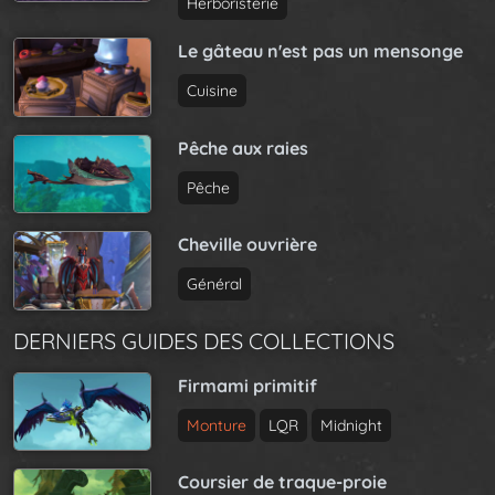
g
Herboristerie
t
e
i
Le gâteau n'est pas un mensonge
o
Cuisine
n
Pêche aux raies
Pêche
Cheville ouvrière
Général
DERNIERS GUIDES DES COLLECTIONS
Firmami primitif
Monture
LQR
Midnight
Coursier de traque-proie