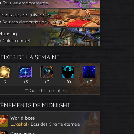
Tous les emplacements
Points de connaissance
Sources d'obtention de Midnight
Housing
Guide complet
FIXES DE LA SEMAINE
+2
+5
+7
+10
+12
Calendrier des affixes
VÈNEMENTS DE MIDNIGHT
World boss
Lu'ashal
• Bois des Chants éternels
Catalyseur