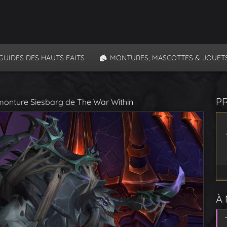
GUIDES DES HAUTS FAITS
MONTURES, MASCOTTES & JOUET
P
 monture Siesbarg de The War Within
À