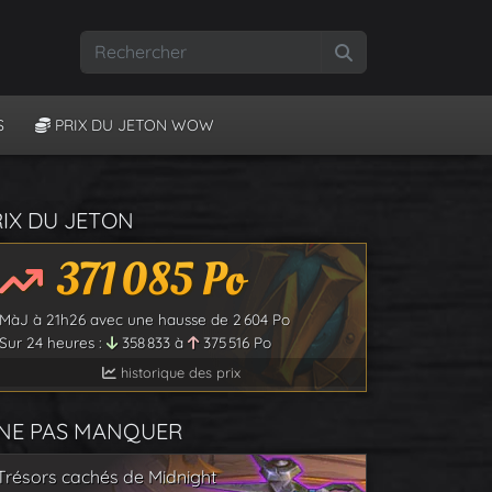
Rechercher
S
PRIX DU JETON WOW
RIX DU JETON
371 085
Po
MàJ à
21h26
avec une hausse de
2 604
Po
Sur 24 heures :
358 833
à
375 516
Po
historique des prix
 NE PAS MANQUER
Trésors cachés de Midnight