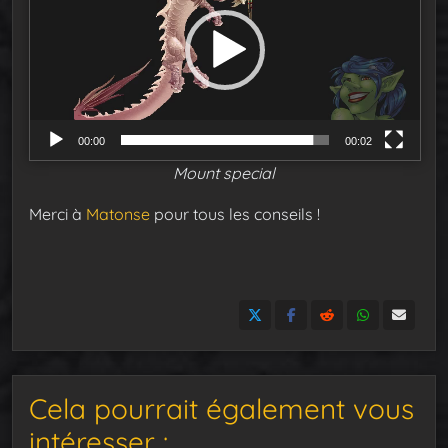
c
t
e
u
r
v
00:00
00:02
i
Mount special
d
é
Merci à
Matonse
pour tous les conseils !
o
Cela pourrait également vous
intéresser :