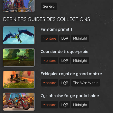
Général
DERNIERS GUIDES DES COLLECTIONS
Firmami primitif
Monture
LQR
Midnight
Coursier de traque-proie
Monture
LQR
Midnight
Échiquier royal de grand maître
Monture
LQR
The War Within
Cyclobraise forgé par la haine
Monture
LQR
Midnight