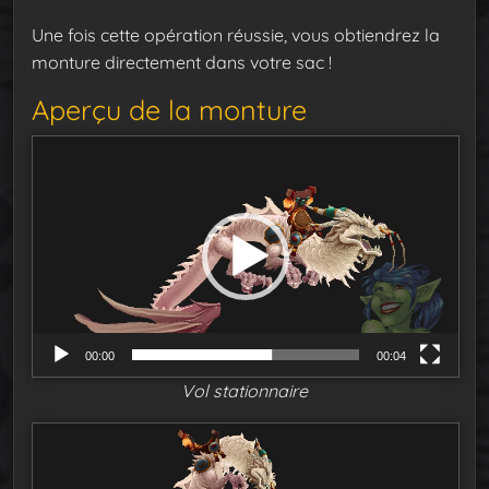
Une fois cette opération réussie, vous obtiendrez la
monture directement dans votre sac !
Aperçu de la monture
L
e
c
t
e
u
r
v
00:00
00:04
i
Vol stationnaire
d
é
L
o
e