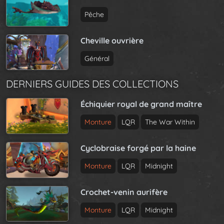
Pêche
Cheville ouvrière
Général
DERNIERS GUIDES DES COLLECTIONS
Échiquier royal de grand maître
Monture
LQR
The War Within
Cyclobraise forgé par la haine
Monture
LQR
Midnight
Crochet-venin aurifère
Monture
LQR
Midnight