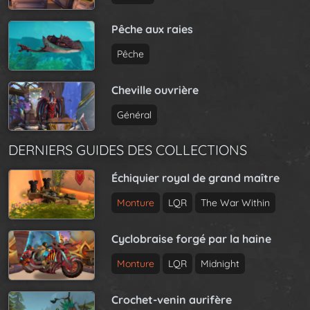
Pêche aux raies
Pêche
Cheville ouvrière
Général
DERNIERS GUIDES DES COLLECTIONS
Échiquier royal de grand maître
Monture
LQR
The War Within
Cyclobraise forgé par la haine
Monture
LQR
Midnight
Crochet-venin aurifère