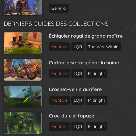
Général
DERNIERS GUIDES DES COLLECTIONS
Échiquier royal de grand maître
Monture
LQR
The War Within
Cyclobraise forgé par la haine
Monture
LQR
Midnight
Crochet-venin aurifère
Monture
LQR
Midnight
Croc-du-ciel topaze
Monture
LQR
Midnight