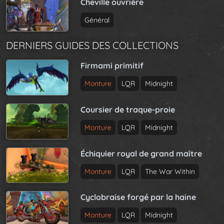
Cheville ouvrière
Général
DERNIERS GUIDES DES COLLECTIONS
Firmami primitif
Monture
LQR
Midnight
Coursier de traque-proie
Monture
LQR
Midnight
Échiquier royal de grand maître
Monture
LQR
The War Within
Cyclobraise forgé par la haine
Monture
LQR
Midnight