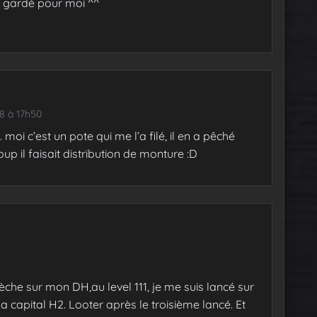
i gardé pour moi ^^
8 à 17h50
… moi c’est un pote qui me l’a filé, il en a pêché
oup il faisait distribution de monture :D
che sur mon DH,au level 111, je me suis lancé sur
la capital H2. Looter après le troisième lancé. Et