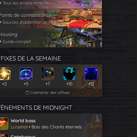
Tous les emplacements
Points de connaissance
Sources d'obtention de Midnight
Housing
Guide complet
FIXES DE LA SEMAINE
+2
+5
+7
+10
+12
Calendrier des affixes
VÈNEMENTS DE MIDNIGHT
World boss
Lu'ashal
• Bois des Chants éternels
Catalyseur