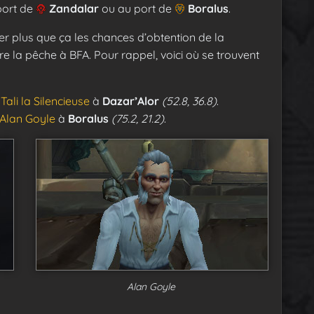
port de
Zandalar
ou au port de
Boralus
.
r plus que ça les chances d’obtention de la
e la pêche à BFA. Pour rappel, voici où se trouvent
e
Tali la Silencieuse
à
Dazar’Alor
(52.8, 36.8)
.
Alan Goyle
à
Boralus
(75.2, 21.2)
.
Alan Goyle