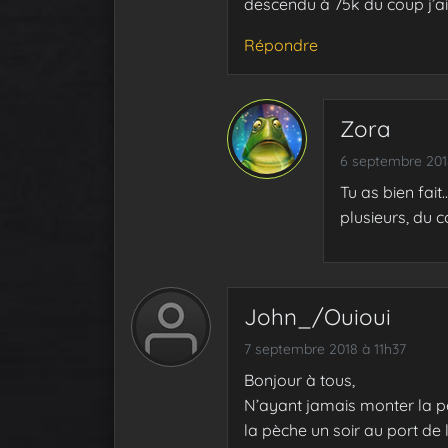
descendu à 75k du coup j’a
Répondre
Zora
6 septembre 201
Tu as bien fait
plusieurs, du c
John_/Ouioui
7 septembre 2018 à 11h37
Bonjour à tous,
N’ayant jamais monter la pè
la pèche un soir au port de 