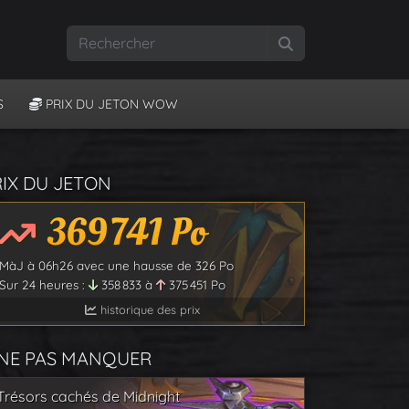
Rechercher
S
PRIX DU JETON WOW
RIX DU JETON
369 741
Po
MàJ à
06h26
avec une hausse de
326
Po
Sur 24 heures :
358 833
à
375 451
Po
historique des prix
 NE PAS MANQUER
Trésors cachés de Midnight