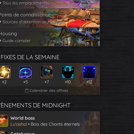
Tous les emplacements
Points de connaissance
Sources d'obtention de Midnight
Housing
Guide complet
FIXES DE LA SEMAINE
+2
+5
+7
+10
+12
Calendrier des affixes
VÈNEMENTS DE MIDNIGHT
World boss
Lu'ashal
• Bois des Chants éternels
Catalyseur