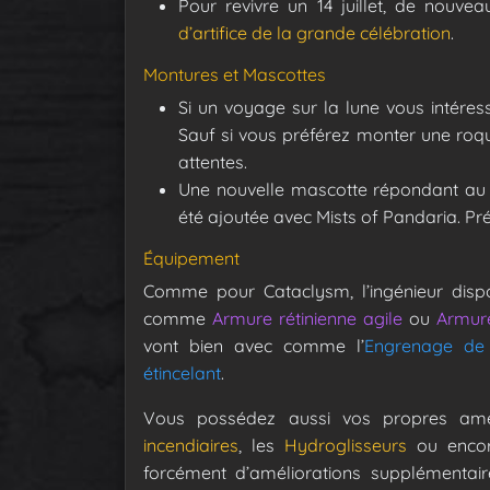
Pour revivre un 14 juillet, de nouve
d’artifice de la grande célébration
.
Montures et Mascottes
Si un voyage sur la lune vous intéres
Sauf si vous préférez monter une roqu
attentes.
Une nouvelle mascotte répondant a
été ajoutée avec Mists of Pandaria. Prév
Équipement
Comme pour Cataclysm, l’ingénieur disp
comme
Armure rétinienne agile
ou
Armure
vont bien avec comme l’
Engrenage de b
étincelant
.
Vous possédez aussi vos propres am
incendiaires
, les
Hydroglisseurs
ou enco
forcément d’améliorations supplémentai