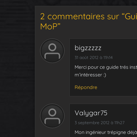
2 commentaires sur “Guid
MoP”
bigzzzzz
31 août 2012 à 11h14
Merci pour ce guide trés in
m’intéresser :)
Répondre
Valygar75
3 septembre 2012 à 11h27
Mon ingénieur trépigne déj