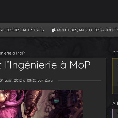
GUIDES DES HAUTS FAITS
MONTURES, MASCOTTES & JOUET
P
génierie à MoP
t l’Ingénierie à MoP
 31 août 2012 à 10h35
par Zora
À