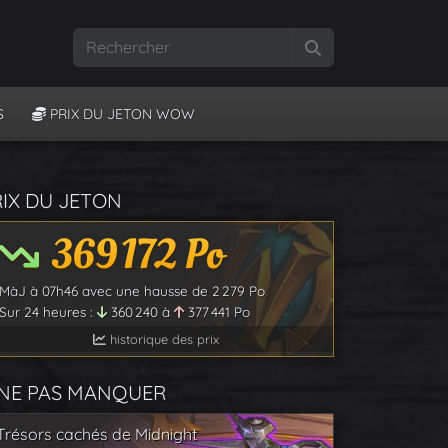
Rechercher
S
PRIX DU JETON WOW
RIX DU JETON
369 172
Po
MàJ à
07h46
avec une hausse de
2 279
Po
Sur 24 heures :
360 240
à
377 441
Po
historique des prix
 NE PAS MANQUER
Trésors cachés de Midnight