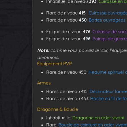
Inhabituel de niveau
393
:
Cuirasse en a
Rare de niveau
415
:
Cuirasse ouvragée
Rare de niveau
450
:
Bottes ouvragées 
Épique de niveau
476
:
Cuirasse de sa
Épique de niveau
496
:
Poings de guerr
Note:
comme vous pouvez le voir, l’équip
aléatoires.
Équipement PVP
Rare de niveau 450:
Heaume spirituel d
Armes
Rares de niveau 415:
Décimateur lames
Rares de niveau 463:
Hache en fil de f
Dragonne & Boucle
Inhabituelle:
Dragonne en acier vivant
Rare:
Boucle de ceinture en acier vivan