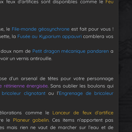
aux feux d’artifices sont disponibles comme le
Feu
se, le
File-monde géosynchrone
est fait pour vous !
ette, la
Fusée au Kyparium appauvri
comblera vos
u doux nom de
Petit dragon mécanique pandaren
a
oir un vernis antirouille.
ose d’un arsenal de têtes pour votre personnage
 rétinienne énergisée
. Sans oublier les boulons qui
ricoleur clignotant
ou l’
Engrenage de bricoleur
éliorations comme le
Lanceur de feux d’artifice
re le
Planeur gobelin
. Ces items n’apportent pas
res mais rien ne vaut de marcher sur l’eau et de