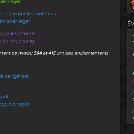
cier-léger
 forgée par les fantômes
en acier-léger
É
ccageur fantôme
e de forge-sang
ement de niveau
384
et
415
ont des enchantements
e belligérant
prit
orge ouvragée
t