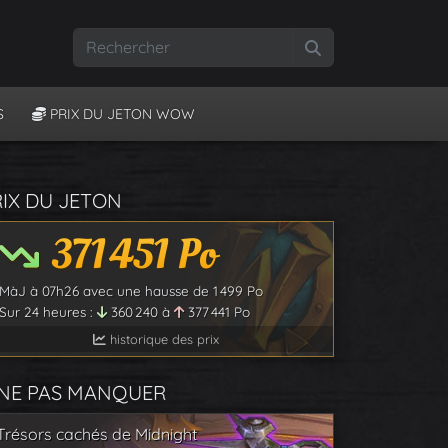
Rechercher
S
PRIX DU JETON WOW
RIX DU JETON
371 451
Po
MàJ à
07h26
avec une hausse de
1 499
Po
Sur 24 heures :
360 240
à
377 441
Po
historique des prix
 NE PAS MANQUER
Trésors cachés de Midnight