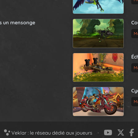
as un mensonge
Co
M
Éc
M
Cy
M
Veklar : le réseau dédié aux joueurs
•