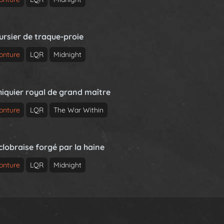
ursier de traque-proie
onture
LQR
Midnight
hiquier royal de grand maître
onture
LQR
The War Within
clobraise forgé par la haine
onture
LQR
Midnight