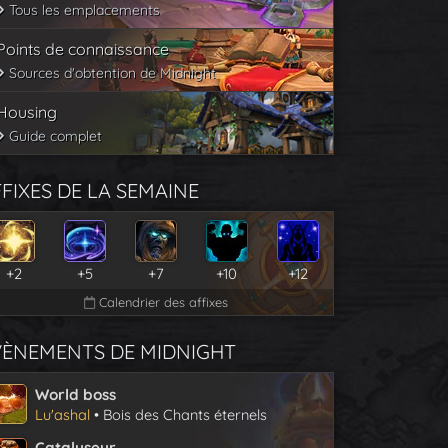
Tous les emplacements
Points de connaissance
Sources d'obtention de Midnight
Housing
Guide complet
FIXES DE LA SEMAINE
+2
+5
+7
+10
+12
Calendrier des affixes
VÈNEMENTS DE MIDNIGHT
World boss
Lu'ashal
• Bois des Chants éternels
Catalyseur