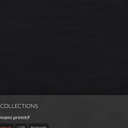
 COLLECTIONS
rmami primitif
onture
LQR
Midnight