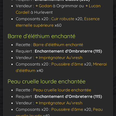
Vendeur :
Godan
à Orgrimmar ou
Lucan
Cordell
à Hurlevent
Composants x20 :
Cuir robuste
x20,
Essence
éternelle supérieure
x60
Barre d’éléthium enchanté
Recette :
Barre d’éléthium enchanté
Requiert :
Enchantement d’Ombreterre (115)
Vendeur :
Imprégnateur Au’vresh
Composants x20 :
Poussière d’âme
x20,
Minerai
d’éléthium
x40
Peau cruelle lourde enchantée
Recette :
Peau cruelle lourde enchantée
Requiert :
Enchantement d’Ombreterre (115)
Vendeur :
Imprégnateur Au’vresh
Composants x20 :
Poussière d’âme
x20,
Peau
cruelle lourde
x40