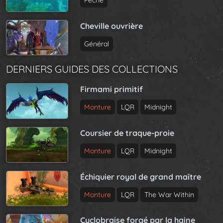
Pêche
Cheville ouvrière
Général
DERNIERS GUIDES DES COLLECTIONS
Firmami primitif
Monture
LQR
Midnight
Coursier de traque-proie
Monture
LQR
Midnight
Échiquier royal de grand maître
Monture
LQR
The War Within
Cyclobraise forgé par la haine