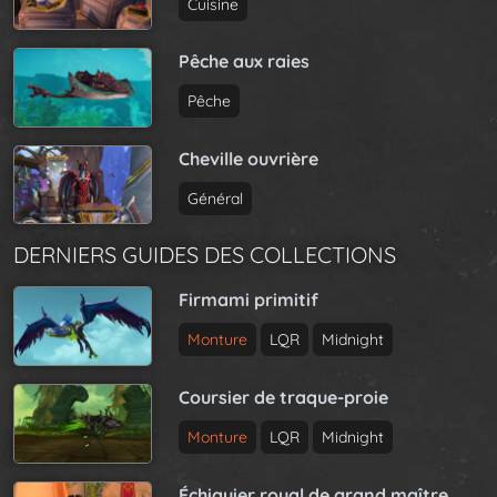
Cuisine
Pêche aux raies
Pêche
Cheville ouvrière
Général
DERNIERS GUIDES DES COLLECTIONS
Firmami primitif
Monture
LQR
Midnight
Coursier de traque-proie
Monture
LQR
Midnight
Échiquier royal de grand maître