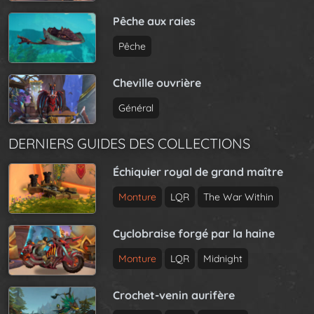
Pêche aux raies
Pêche
Cheville ouvrière
Général
DERNIERS GUIDES DES COLLECTIONS
Échiquier royal de grand maître
Monture
LQR
The War Within
Cyclobraise forgé par la haine
Monture
LQR
Midnight
Crochet-venin aurifère