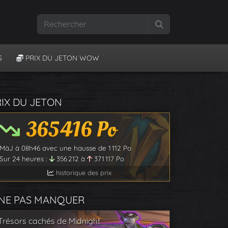
Rechercher
S
PRIX DU JETON WOW
RIX DU JETON
365 416
Po
MàJ à
08h46
avec une hausse de
1 112
Po
Sur 24 heures :
356 212
à
371 117
Po
historique des prix
 NE PAS MANQUER
Trésors cachés de Midnight