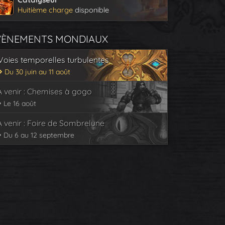
Huitième charge
disponible
VÈNEMENTS MONDIAUX
Voies temporelles turbulentes
Du 30 juin au 11 août
À venir : Chemises à gogo
Le 16 août
À venir : Foire de Sombrelune
Du 6 au 12 septembre