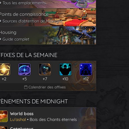
Tous les emplacements
Points de connaissance
Sources d'obtention de Midnight
Housing
Guide complet
FIXES DE LA SEMAINE
+2
+5
+7
+10
+12
Calendrier des affixes
VÈNEMENTS DE MIDNIGHT
World boss
Lu'ashal
• Bois des Chants éternels
Catalyseur