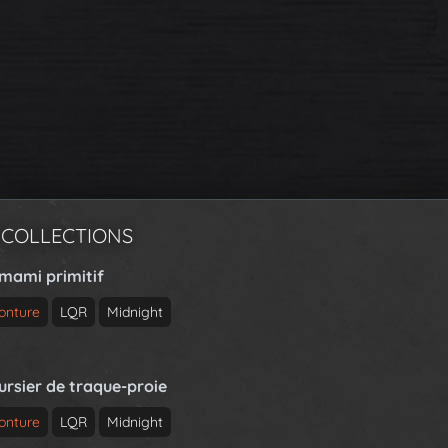
 COLLECTIONS
rmami primitif
onture
LQR
Midnight
ursier de traque-proie
onture
LQR
Midnight