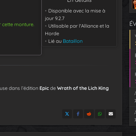
Disponible avec la mise à
jour
9.2.7
É
r cette monture.
Utilisable par
l'Alliance et la
Horde
Lié au
Bataillon
luse dans l’édition
Epic
de
Wrath of the Lich King