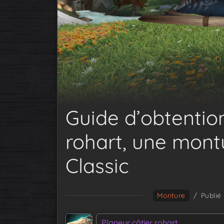
Guide d’obtentio
rohart, une mon
Classic
Monture
/
Publié 
Planeur côtier rohart