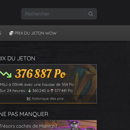
Rechercher
S
PRIX DU JETON WOW
RIX DU JETON
376 887
Po
MàJ à
05h46
avec une hausse de
554
Po
Sur 24 heures :
360 240
à
377 441
Po
historique des prix
 NE PAS MANQUER
Trésors cachés de Midnight