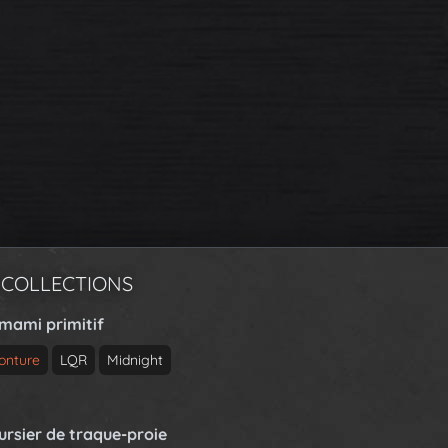
 COLLECTIONS
rmami primitif
onture
LQR
Midnight
ursier de traque-proie