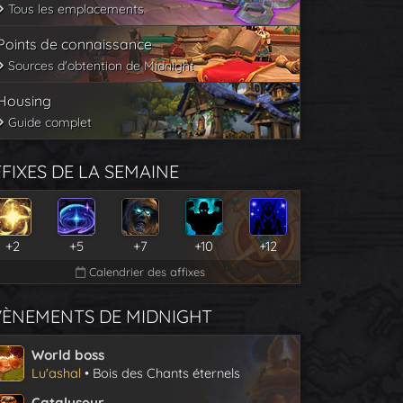
Tous les emplacements
Points de connaissance
Sources d'obtention de Midnight
Housing
Guide complet
FIXES DE LA SEMAINE
+2
+5
+7
+10
+12
Calendrier des affixes
VÈNEMENTS DE MIDNIGHT
World boss
Lu'ashal
• Bois des Chants éternels
Catalyseur