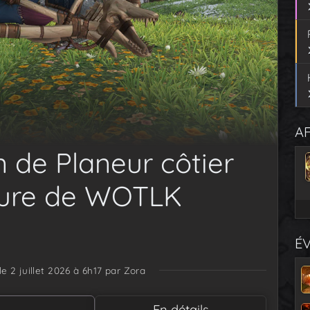
AF
n de Planeur côtier
ture de WOTLK
É
le 2 juillet 2026 à 6h17
par Zora
En détails