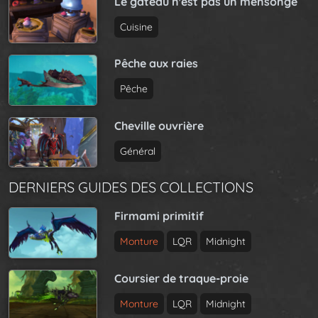
Le gâteau n'est pas un mensonge
Cuisine
Pêche aux raies
Pêche
Cheville ouvrière
Général
DERNIERS GUIDES DES COLLECTIONS
Firmami primitif
Monture
LQR
Midnight
Coursier de traque-proie
Monture
LQR
Midnight