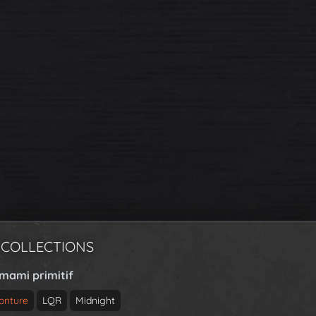
 COLLECTIONS
rmami primitif
onture
LQR
Midnight