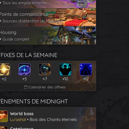
Tous les emplacements
Points de connaissance
Sources d'obtention de Midnight
Housing
Guide complet
FIXES DE LA SEMAINE
+2
+5
+7
+10
+12
Calendrier des affixes
VÈNEMENTS DE MIDNIGHT
World boss
Lu'ashal
• Bois des Chants éternels
Catalyseur