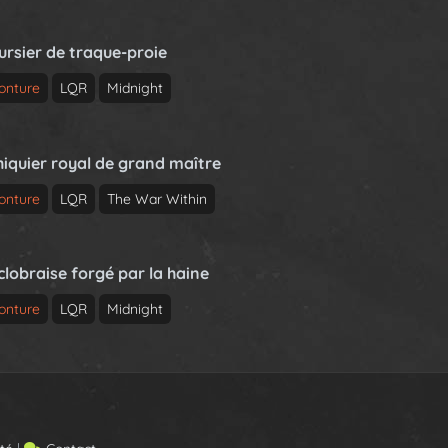
ursier de traque-proie
onture
LQR
Midnight
hiquier royal de grand maître
onture
LQR
The War Within
clobraise forgé par la haine
onture
LQR
Midnight