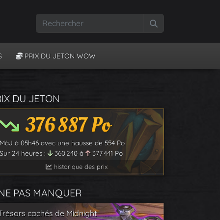
Rechercher
S
PRIX DU JETON WOW
RIX DU JETON
376 887
Po
MàJ à
05h46
avec une hausse de
554
Po
Sur 24 heures :
360 240
à
377 441
Po
historique des prix
 NE PAS MANQUER
Trésors cachés de Midnight