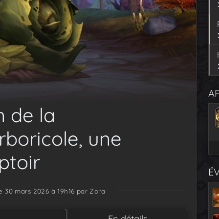
AF
n de la
rboricole, une
toir
É
le 30 mars 2026 à 19h16
par Zora
En détails