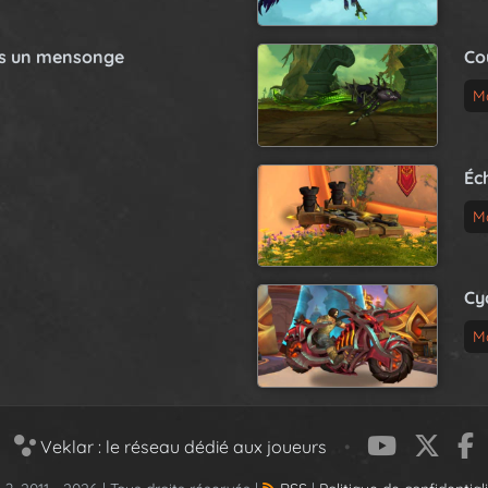
as un mensonge
Co
M
Éc
M
Cy
M
Veklar : le réseau dédié aux joueurs
•