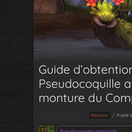
Guide d’obtentio
Pseudocoquille a
monture du Comp
Monture
/
Publié 
Pseudocoquille arboricole