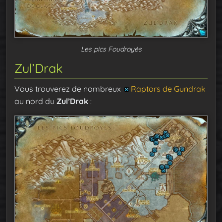
Les pics Foudroyés
Zul’Drak
Vous trouverez de nombreux
Raptors de Gundrak
au nord du
Zul’Drak
: