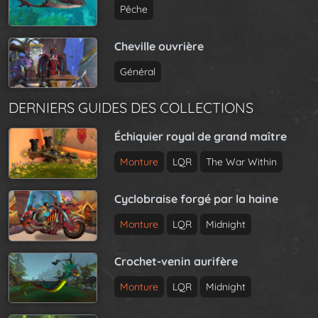
Pêche
Cheville ouvrière
Général
DERNIERS GUIDES DES COLLECTIONS
Échiquier royal de grand maître
Monture
LQR
The War Within
Cyclobraise forgé par la haine
Monture
LQR
Midnight
Crochet-venin aurifère
Monture
LQR
Midnight