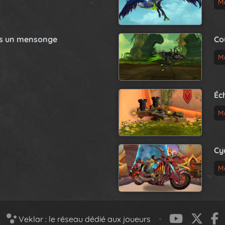
M
as un mensonge
Co
M
Éc
M
Cy
M
Veklar : le réseau dédié aux joueurs
•