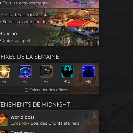
Tous les emplacements
Points de connaissance
Sources d'obtention de Midnight
Housing
Guide complet
FIXES DE LA SEMAINE
+2
+5
+7
+10
+12
Calendrier des affixes
VÈNEMENTS DE MIDNIGHT
World boss
Lu'ashal
• Bois des Chants éternels
Catalyseur