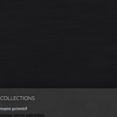
 COLLECTIONS
rmami primitif