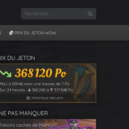
Rechercher
S
PRIX DU JETON WOW
RIX DU JETON
368 120
Po
MàJ à
00h46
avec une hausse de
7
Po
Sur 24 heures :
360 240
à
377 048
Po
historique des prix
 NE PAS MANQUER
Trésors cachés de Midnight