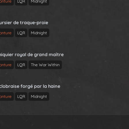
onture
LQR
Midnight
ursier de traque-proie
onture
LQR
Midnight
hiquier royal de grand maître
onture
LQR
The War Within
clobraise forgé par la haine
onture
LQR
Midnight