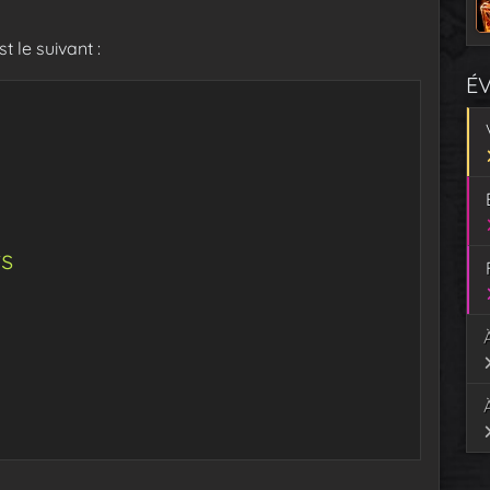
 le suivant :
É
s