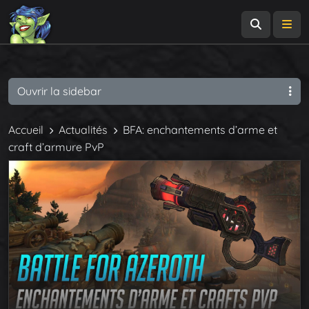
Recherch
Me
Ouvrir la sidebar
Accueil
Actualités
BFA: enchantements d’arme et
craft d’armure PvP