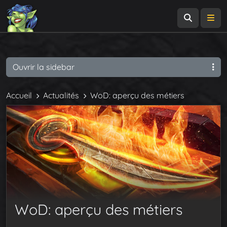
Recherch
Me
Ouvrir la sidebar
Accueil
Actualités
WoD: aperçu des métiers
WoD: aperçu des métiers