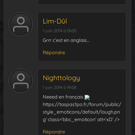
Lim-Dûl
1 juin 2014 à 0h05
Grrr c’est en anglais…
Répondre
Nighttology
1 juin 2014 à 9h08
Neeed en français
https://taspas1po.fr/forum/public/
style_emoticons/default/laugh.pn
g' class=’bbc_emoticon’ alt=’xD’ />
Répondre