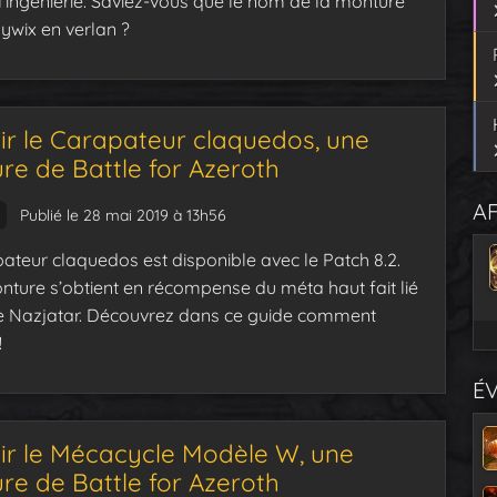
 l’ingénierie. Saviez-vous que le nom de la monture
lywix en verlan ?
ir le Carapateur claquedos, une
re de Battle for Azeroth
AF
Publié le 28 mai 2019 à 13h56
ateur claquedos est disponible avec le Patch 8.2.
nture s’obtient en récompense du méta haut fait lié
e Nazjatar. Découvrez dans ce guide comment
!
É
ir le Mécacycle Modèle W, une
re de Battle for Azeroth