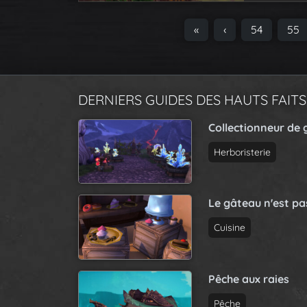
P
«
‹
P
54
P
55
a
a
a
g
g
g
e
e
e
n
DERNIERS GUIDES DES HAUTS FAITS
a
Collectionneur de 
v
i
Herboristerie
g
a
t
Le gâteau n'est p
i
Cuisine
o
n
Pêche aux raies
Pêche