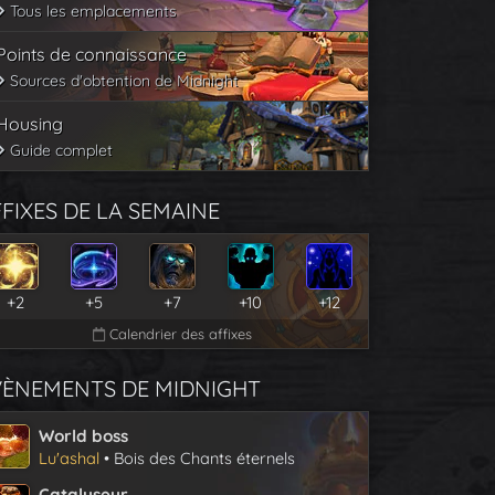
Tous les emplacements
Points de connaissance
Sources d'obtention de Midnight
Housing
Guide complet
FIXES DE LA SEMAINE
+2
+5
+7
+10
+12
Calendrier des affixes
VÈNEMENTS DE MIDNIGHT
World boss
Lu'ashal
• Bois des Chants éternels
Catalyseur