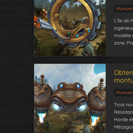
Monture
L’île de
ingénieu
modèle e
zone. Pr
Obten
montu
Monture
Trois nou
Résistan
Horde et 
Mécagon