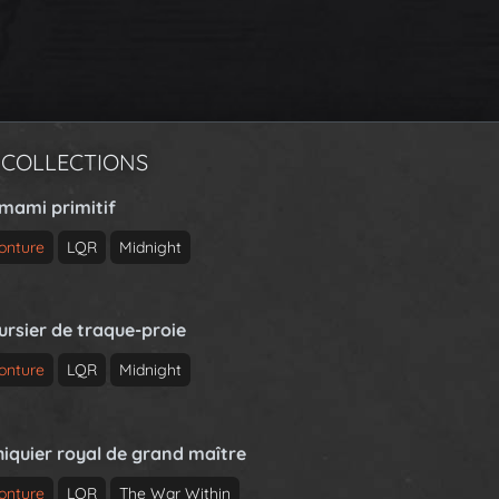
 COLLECTIONS
rmami primitif
onture
LQR
Midnight
ursier de traque-proie
onture
LQR
Midnight
hiquier royal de grand maître
onture
LQR
The War Within