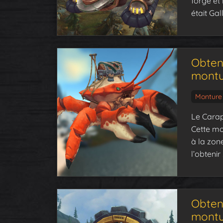
forge et
était Gal
Obten
montu
Monture
Le Carap
Cette mo
à la zon
l’obtenir 
Obten
montu