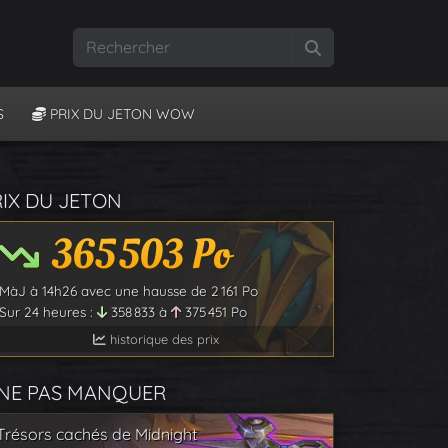
Rechercher
S
PRIX DU JETON WOW
RIX DU JETON
365 503
Po
MàJ à
14h26
avec une hausse de
2 161
Po
Sur 24 heures :
358 833
à
375 451
Po
historique des prix
 NE PAS MANQUER
Trésors cachés de Midnight