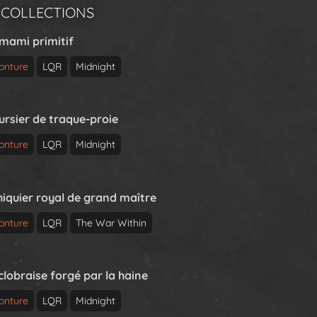
 COLLECTIONS
rmami primitif
onture
LQR
Midnight
ursier de traque-proie
onture
LQR
Midnight
hiquier royal de grand maître
onture
LQR
The War Within
clobraise forgé par la haine
onture
LQR
Midnight