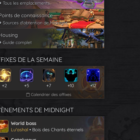
Tous les emplacements
Points de connaissance
Sources d'obtention de Midnight
Housing
Guide complet
FIXES DE LA SEMAINE
+2
+5
+7
+10
+12
Calendrier des affixes
VÈNEMENTS DE MIDNIGHT
World boss
Lu'ashal
• Bois des Chants éternels
Catalyseur