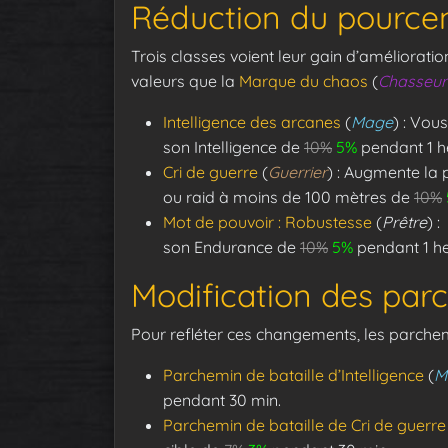
Réduction du pourcen
Trois classes voient leur gain d’améliorat
valeurs que la
Marque du chaos
(
Chasseur
Intelligence des arcanes
(
Mage
) : Vou
son Intelligence de
10%
5%
pendant 1 h
Cri de guerre
(
Guerrier
) : Augmente la
ou raid à moins de 100 mètres de
10%
Mot de pouvoir : Robustesse
(
Prêtre
) 
son Endurance de
10%
5%
pendant 1 he
Modification des par
Pour refléter ces changements, les parchem
Parchemin de bataille d’Intelligence
(
M
pendant 30 min.
Parchemin de bataille de Cri de guerre