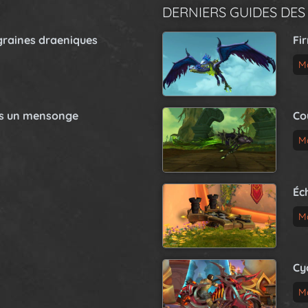
DERNIERS GUIDES DES
graines draeniques
Fi
M
as un mensonge
Co
M
Éc
M
Cy
M