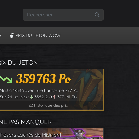
Rechercher
S
PRIX DU JETON WOW
RIX DU JETON
359 763
Po
MàJ à
18h46
avec une hausse de
797
Po
Sur 24 heures :
356 212
à
377 441
Po
historique des prix
 NE PAS MANQUER
Trésors cachés de Midnight