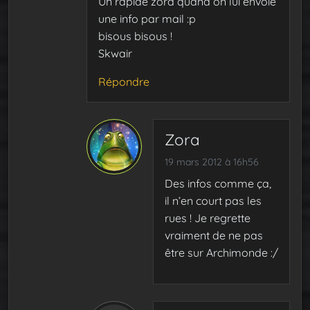
Un rapide zora quand on lui envoie
une info par mail :p
bisous bisous !
Skwair
Répondre
Zora
19 mars 2012 à 16h56
Des infos comme ça,
il n’en court pas les
rues ! Je regrette
vraiment de ne pas
être sur Archimonde :/