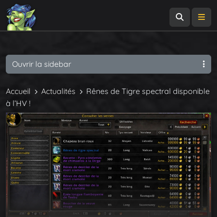
Recherch
Me
Ouvrir la sidebar
Accueil
Actualités
Rênes de Tigre spectral disponible
à l’HV !