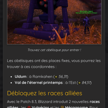
Trouvez cet obélisque pour entrer !
Les obélisques ont des places fixes, vous pourrez les
trouver à ces coordonnées :
Uldum
: à Ramkahen (
56,31
)
Val de l’éternel printemps
: à l’Est (
84,51
)
Débloquez les races alliées
Avec le Patch 8.3, Blizzard introduit 2 nouvelles
races
alliées
: les
Vulpérins
et les
Mécagnome
. Pour