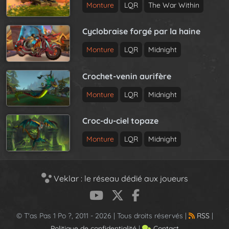
Monture
LQR
The War Within
Cyclobraise forgé par la haine
Monture
LQR
Midnight
Crochet-venin aurifère
Monture
LQR
Midnight
Croc-du-ciel topaze
Monture
LQR
Midnight
Veklar : le réseau dédié aux joueurs
© T'as Pas 1 Po ?, 2011 - 2026 | Tous droits réservés |
RSS
|
Politique de confidentialité
|
Contact