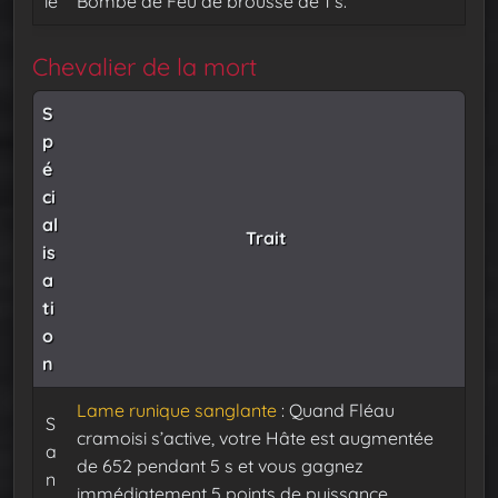
ie
Bombe de Feu de brousse de 1 s.
Chevalier de la mort
S
p
é
ci
al
Trait
is
a
ti
o
n
Lame runique sanglante
: Quand Fléau
S
cramoisi s’active, votre Hâte est augmentée
a
de 652 pendant 5 s et vous gagnez
n
immédiatement 5 points de puissance