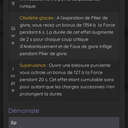
g
runique.
Citadelle glacée
: A l’expiration de Pilier de
givre, vous recez un bonus de 1354 à la Force
Gi
pendant 6 s. La durée de cet effet augmente
vr
de 2 s pour chaque coup critique
e
d’Anéantissement et de Faux de givre infligé
pendant Pilier de givre.
Supérulence
: Ouvrir une blessure purulente
I
vous octroie un bonus de 127 à la Force
m
pendant 20 s. Cet effet étant cumulable sans
pi
pour autant que les charges successives n’en
e
prolongent la durée.
Démoniste
Sp