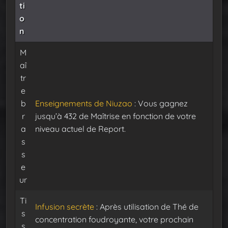
ti
o
n
M
aî
tr
e
b
Enseignements de Niuzao
: Vous gagnez
r
jusqu’à 432 de Maîtrise en fonction de votre
a
niveau actuel de Report.
s
s
e
ur
Ti
Infusion secrète
: Après utilisation de Thé de
s
concentration foudroyante, votre prochain
s