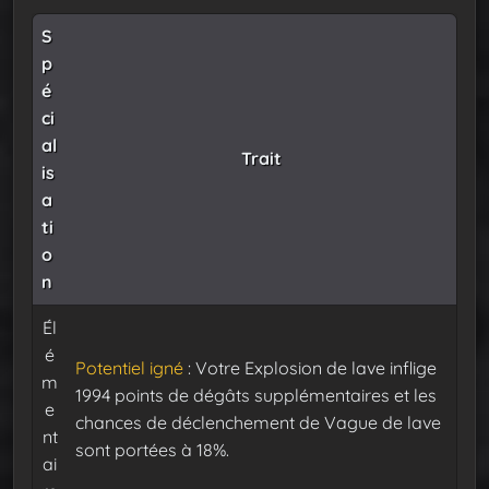
S
p
é
ci
al
Trait
is
a
ti
o
n
Él
é
Potentiel igné
: Votre Explosion de lave inflige
m
1994 points de dégâts supplémentaires et les
e
chances de déclenchement de Vague de lave
nt
sont portées à 18%.
ai