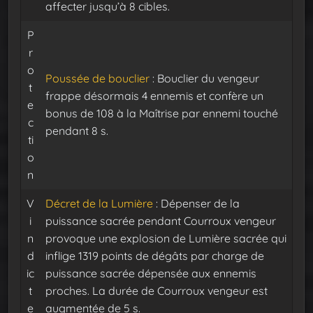
affecter jusqu’à 8 cibles.
P
r
o
Poussée de bouclier
: Bouclier du vengeur
t
frappe désormais 4 ennemis et confère un
e
bonus de 108 à la Maîtrise par ennemi touché
c
pendant 8 s.
ti
o
n
V
Décret de la Lumière
: Dépenser de la
i
puissance sacrée pendant Courroux vengeur
n
provoque une explosion de Lumière sacrée qui
d
inflige 1319 points de dégâts par charge de
ic
puissance sacrée dépensée aux ennemis
t
proches. La durée de Courroux vengeur est
e
augmentée de 5 s.