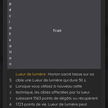
p
é
c
i
a
Trait
li
s
a
ti
o
n
Lueur de lumière
: Horion sacré laisse sur sa
S
cible une Lueur de lumière qui dure 30 s.
a
Lorsque vous utilisez à nouveau cette
c
technique, les cibles affectées par la lueur
r
subissent 1563 points de dégâts ou récupèrent
é
1723 points de vie. Lueur de lumière peut