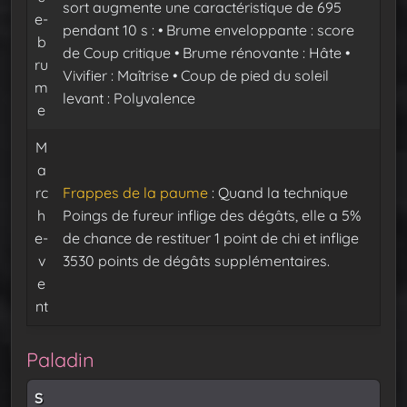
sort augmente une caractéristique de 695
e-
pendant 10 s :
• Brume enveloppante : score
b
de Coup critique
• Brume rénovante : Hâte
•
ru
Vivifier : Maîtrise
• Coup de pied du soleil
m
levant : Polyvalence
e
M
a
rc
Frappes de la paume
: Quand la technique
h
Poings de fureur inflige des dégâts, elle a 5%
e-
de chance de restituer 1 point de chi et inflige
v
3530 points de dégâts supplémentaires.
e
nt
Paladin
S