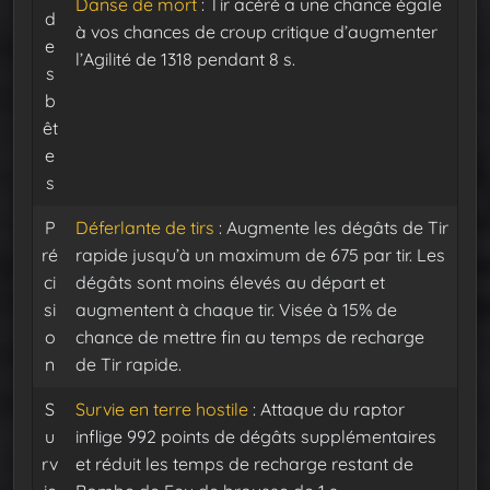
Danse de mort
: Tir acéré a une chance égale
d
à vos chances de croup critique d’augmenter
e
l’Agilité de 1318 pendant 8 s.
s
b
êt
e
s
P
Déferlante de tirs
: Augmente les dégâts de Tir
ré
rapide jusqu’à un maximum de 675 par tir. Les
ci
dégâts sont moins élevés au départ et
si
augmentent à chaque tir. Visée à 15% de
o
chance de mettre fin au temps de recharge
n
de Tir rapide.
S
Survie en terre hostile
: Attaque du raptor
u
inflige 992 points de dégâts supplémentaires
rv
et réduit les temps de recharge restant de