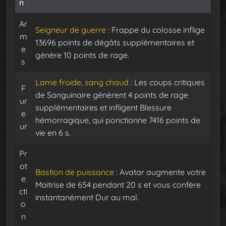
n
Ar
Seigneur de guerre
: Frappe du colosse inflige
m
13696 points de dégâts supplémentaires et
e
génère 10 points de rage.
s
Lame froide, sang chaud
: Les coups critiques
F
de Sanguinaire génèrent 4 points de rage
ur
supplémentaires et infligent Blessure
e
hémorragique, qui ponctionne 7416 points de
ur
vie en 6 s.
Pr
ot
Bastion de puissance
: Avatar augmente votre
e
Maitrise de 654 pendant 20 s et vous confère
cti
instantanément Dur au mal.
o
n