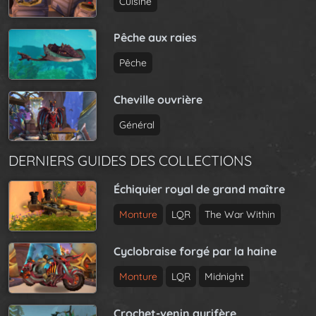
Cuisine
Pêche aux raies
Pêche
Cheville ouvrière
Général
DERNIERS GUIDES DES COLLECTIONS
Échiquier royal de grand maître
Monture
LQR
The War Within
Cyclobraise forgé par la haine
Monture
LQR
Midnight
Crochet-venin aurifère