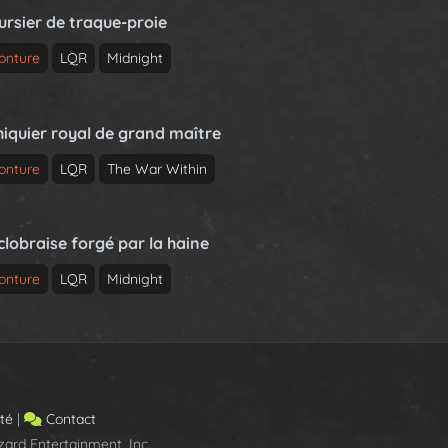
ursier de traque-proie
onture
LQR
Midnight
hiquier royal de grand maître
onture
LQR
The War Within
clobraise forgé par la haine
onture
LQR
Midnight
ité
|
Contact
ard Entertainment, Inc.