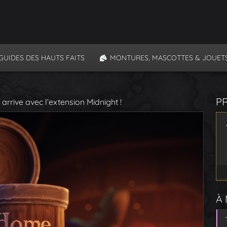
GUIDES DES HAUTS FAITS
MONTURES, MASCOTTES & JOUET
P
rive avec l’extension Midnight !
À