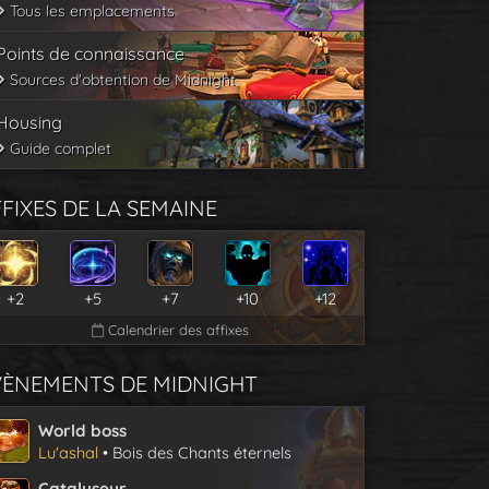
Tous les emplacements
Points de connaissance
Sources d'obtention de Midnight
Housing
Guide complet
FIXES DE LA SEMAINE
+2
+5
+7
+10
+12
Calendrier des affixes
VÈNEMENTS DE MIDNIGHT
World boss
Lu'ashal
• Bois des Chants éternels
Catalyseur