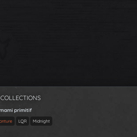
 COLLECTIONS
rmami primitif
onture
LQR
Midnight