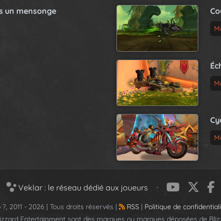
as un mensonge
Co
M
Éc
M
Cy
M
Veklar : le réseau dédié aux joueurs
•
 ?, 2011 - 2026 | Tous droits réservés |
RSS
|
Politique de confidential
lizzard Entertainment sont des marques ou marques déposées de Blizz