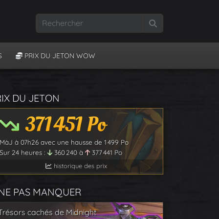
Rechercher
S
PRIX DU JETON WOW
RIX DU JETON
371 451
Po
MàJ à
07h26
avec une hausse de
1 499
Po
Sur 24 heures :
360 240
à
377 441
Po
historique des prix
 NE PAS MANQUER
Trésors cachés de Midnight