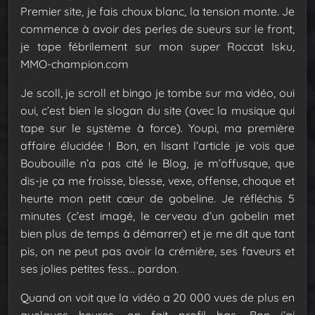
Premier site, je fais choux blanc, la tension monte. Je
commence à avoir des perles de sueurs sur le front,
je tape fébrilement sur mon super Roccat Isku,
MMO-champion.com
Je scoll, je scroll et bingo je tombe sur ma vidéo, oui
oui, c’est bien le slogan du site (avec la musique qui
tape sur le système à force). Youpi, ma première
affaire élucidée ! Bon, en lisant l’article je vois que
Boubouille n’a pas cité le Blog, je m’offusque, que
dis-je ça me froisse, blesse, vexe, offense, choque et
heurte mon petit cœur de gobeline. Je réfléchis 5
minutes (c’est imagé, le cerveau d’un gobelin met
bien plus de temps à démarrer) et je me dit que tant
pis, on ne peut pas avoir la crémière, ses faveurs et
ses jolies petites fess… pardon.
Quand on voit que la vidéo a 20 000 vues de plus en
quelques heures, on fait profil bas. Bon j’ai