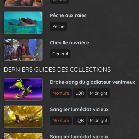
Pêche aux raies
Pêche
Cheville ouvrière
Général
DERNIERS GUIDES DES COLLECTIONS
Drake-sang du gladiateur venimeux
Monture
LQR
Midnight
Sanglier luméclat vicieux
Monture
LQR
Midnight
Sanglier luméclat vicieux